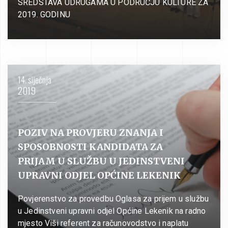
SREDSTAVA UDRUGAMA U PODRUČJU KULTURE ZA
2019. GODINU
14. siječnja
2019
POZIV NA PROVJERU ZNANJA I
SPOSOBNOSTI KANDIDATA ZA
PRIJAM U SLUŽBU U JEDINSTVENI
UPRAVNI ODJEL OPĆINE LEKENIK
Povjerenstvo za provedbu Oglasa za prijem u službu
u Jedinstveni upravni odjel Općine Lekenik na radno
mjesto Viši referent za računovodstvo i naplatu