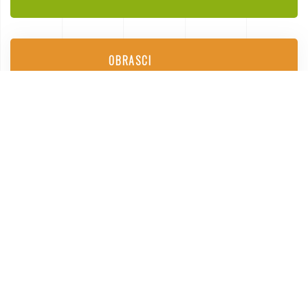
OBRASCI
Zahtjevi socijalne skrbi, društvene i
komunalne djelatnosti
PROCESI I PROCEDURE
Procesi i procedure
KONTAKT
Pronađite službene kontakte Općine
Lekenik