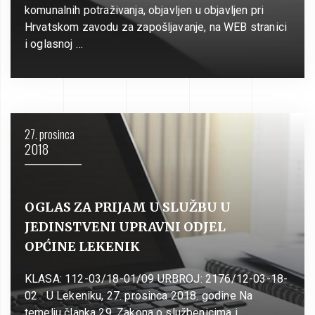
komunalnih potraživanja, objavljen u objavljen pri
Hrvatskom zavodu za zapošljavanje, na WEB stranici
i oglasnoj …
27. prosinca
2018
OGLAS ZA PRIJAM U SLUŽBU U
JEDINSTVENI UPRAVNI ODJEL
OPĆINE LEKENIK
KLASA: 112-03/18-01/09 URBROJ: 2176/12-03-18-
02 U Lekeniku, 27. prosinca 2018. godine Na
temelju članka 29. Zakona o službenicima i