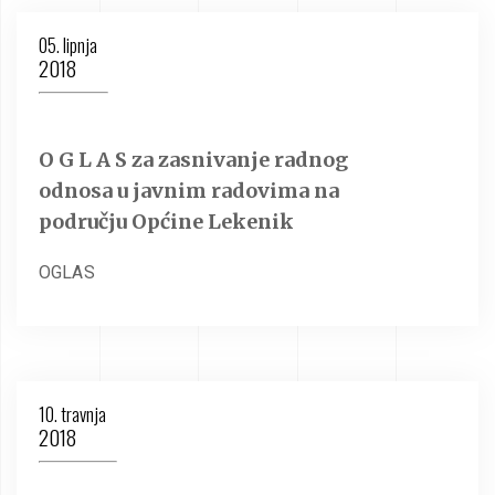
05. lipnja
2018
O G L A S za zasnivanje radnog
odnosa u javnim radovima na
području Općine Lekenik
OGLAS
10. travnja
2018