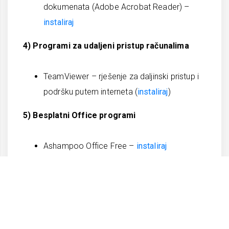
dokumenata (Adobe Acrobat Reader) –
instaliraj
4) Programi za udaljeni pristup računalima
TeamViewer – rješenje za daljinski pristup i
podršku putem interneta (
instaliraj
)
5) Besplatni Office programi
Ashampoo Office Free –
instaliraj
6) Antivirusna zaštita ( besplatni programi)
AVAST FREE ANTIVIRUS – Besplatan
antivirusni program