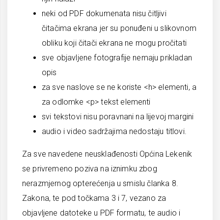
neki od PDF dokumenata nisu čitljivi
čitačima ekrana jer su ponuđeni u slikovnom
obliku koji čitači ekrana ne mogu pročitati
sve objavljene fotografije nemaju prikladan
opis
za sve naslove se ne koriste <h> elementi, a
za odlomke <p> tekst elementi
svi tekstovi nisu poravnani na lijevoj margini
audio i video sadržajima nedostaju titlovi.
Za sve navedene neusklađenosti Općina Lekenik
se privremeno poziva na iznimku zbog
nerazmjernog opterećenja u smislu članka 8.
Zakona, te pod točkama 3 i 7, vezano za
objavljene datoteke u PDF formatu, te audio i