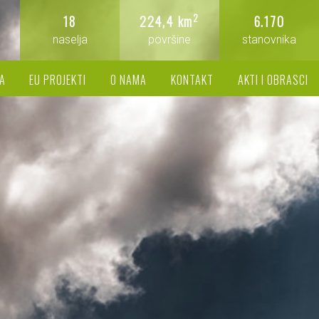
2
18
224,4 km
6.170
naselja
površine
stanovnika
A
EU PROJEKTI
O NAMA
KONTAKT
AKTI I OBRASCI