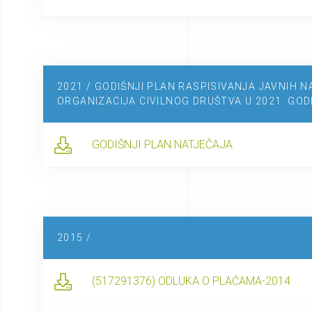
2021 / GODIŠNJI PLAN RASPISIVANJA JAVNIH 
ORGANIZACIJA CIVILNOG DRUŠTVA U 2021. GOD
GODIŠNJI PLAN NATJEČAJA
2015 /
(517291376) ODLUKA O PLAĆAMA-2014