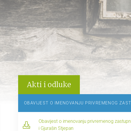
Akti i odluke
OBAVIJEST O IMENOVANJU PRIVREMENOG ZAS
Obavijest o imenovanju privremenog zastupnik
i Gjurašin Stjepan