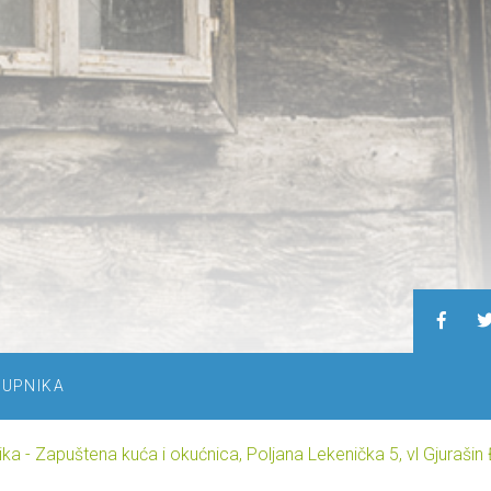
TUPNIKA
a - Zapuštena kuća i okućnica, Poljana Lekenička 5, vl Gjurašin