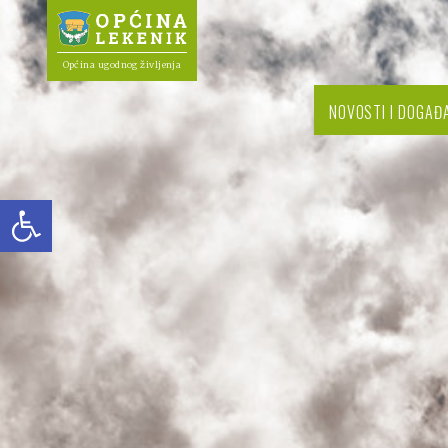
Općina ugodnog življenja
NOVOSTI I DOGAĐ
Open toolbar