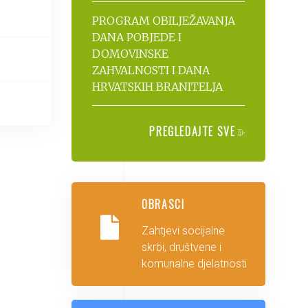
PROGRAM OBILJEŽAVANJA
DANA POBJEDE I
DOMOVINSKE
ZAHVALNOSTI I DANA
HRVATSKIH BRANITELJA
PREGLEDAJTE SVE
OBRASCI
Zahtjevi socijalne
skrbi, društvene i
komunalne djelatnosti