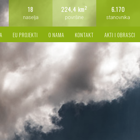
2
18
224,4 km
6.170
naselja
površine
stanovnika
A
EU PROJEKTI
O NAMA
KONTAKT
AKTI I OBRASCI