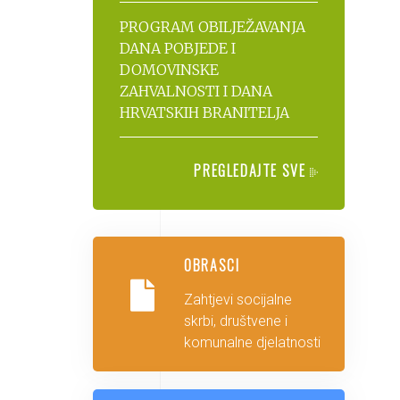
PROGRAM OBILJEŽAVANJA
DANA POBJEDE I
DOMOVINSKE
ZAHVALNOSTI I DANA
HRVATSKIH BRANITELJA
PREGLEDAJTE SVE
OBRASCI
Zahtjevi socijalne
skrbi, društvene i
komunalne djelatnosti