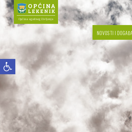
Općina ugodnog življenja
NOVOSTI I DOGAĐ
Open toolbar