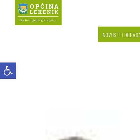
Općina ugodnog življenja
NOVOSTI I DOGAĐ
Open toolbar