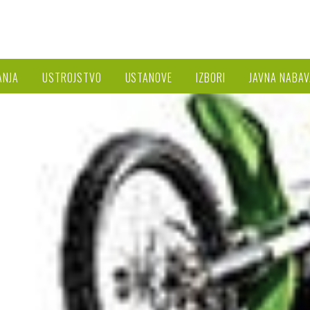
ANJA
USTROJSTVO
USTANOVE
IZBORI
JAVNA NABAV