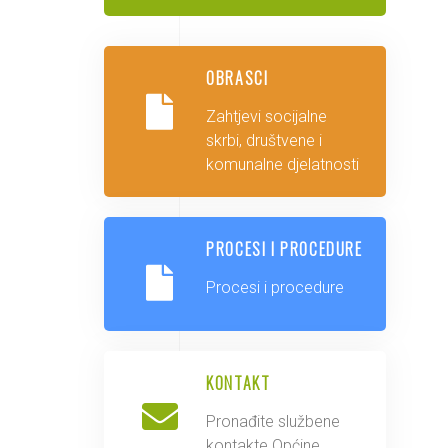
OBRASCI
Zahtjevi socijalne
skrbi, društvene i
komunalne djelatnosti
PROCESI I PROCEDURE
Procesi i procedure
KONTAKT
Pronađite službene
kontakte Općine