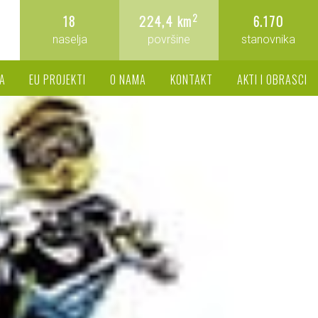
2
18
224,4 km
6.170
naselja
površine
stanovnika
A
EU PROJEKTI
O NAMA
KONTAKT
AKTI I OBRASCI