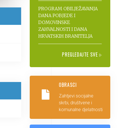
PROGRAM OBILJEŽAVANJA
DANA POBJEDE I
DOMOVINSKE
ZAHVALNOSTI I DANA
HRVATSKIH BRANITELJA
PREGLEDAJTE SVE
OBRASCI
Zahtjevi socijalne
skrbi, društvene i
komunalne djelatnosti