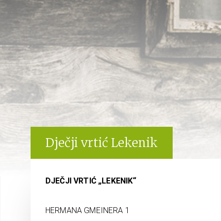
Dječji vrtić Lekenik
DJEČJI VRTIĆ „LEKENIK“
HERMANA GMEINERA 1