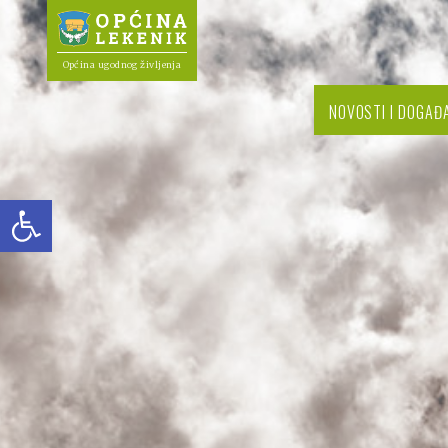
Općina ugodnog življenja
NOVOSTI I DOGAĐ
Open toolbar