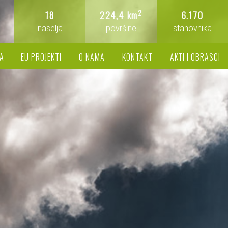
2
18
224,4 km
6.170
naselja
površine
stanovnika
A
EU PROJEKTI
O NAMA
KONTAKT
AKTI I OBRASCI