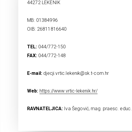
44272 LEKENIK
MB: 01384996
OIB: 26811816640
TEL:
044/772-150
FAX:
044/772-148
E-mail:
djecji.vrtic.lekenik@sk.t-com.hr
Web:
https://www.vrtic-lekenik.hr/
RAVNATELJICA:
Iva Šegović, mag. praesc. educ.