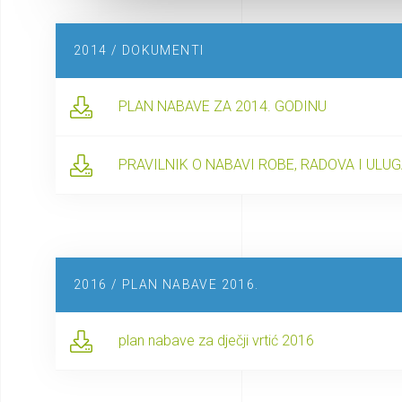
2014 / DOKUMENTI
PLAN NABAVE ZA 2014. GODINU
PRAVILNIK O NABAVI ROBE, RADOVA I ULU
2016 / PLAN NABAVE 2016.
plan nabave za dječji vrtić 2016