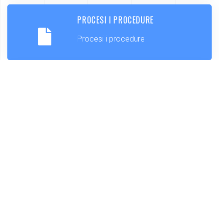
PROCESI I PROCEDURE
Procesi i procedure
KONTAKT
Pronađite službene kontakte Općine
Lekenik
NATJEČAJI I JAVNI POZIVI
Budite u toku sa javnim natječajima
OP Lekenik