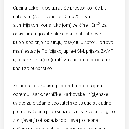
Općina Lekenik osigurati će prostor koji će biti
natkriven (šator veličine 15mx25m sa
2
aluminijskom konstrukcijom) veličine 10m
za
obavljanje ugostiteljske djelatnosti, stolove i
klupe, spajanje na struju, rasvjetu u šatoru, prijava
manifestacije Policijskoj upravi SM, prijava ZAMP-
u, redare, te ručak (grah) za sudionike programa
kao i za pučanstvo.
Za ugostiteljsku uslugu potrebni ste osigurati
opremu i šank, tehničke, kadrovske i higijenske
uvjete za pružanje ugostiteljske usluge sukladno
prema važećim propisima, dužni ste voditi brigu o
zbrinjavanju otpada, ishoditi sva potrebna
rješenja, suglasnosti za obavljanje djelatnosti