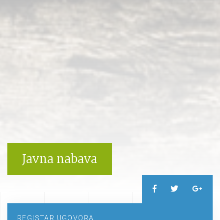
Javna nabava
REGISTAR UGOVORA