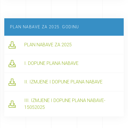
PLAN NABAVE ZA 2025. GODINU
PLAN NABAVE ZA 2025
I. DOPUNE PLANA NABAVE
II. IZMJENE I DOPUNE PLANA NABAVE
III. IZMJENE I DOPUNE PLANA NABAVE-
15052025