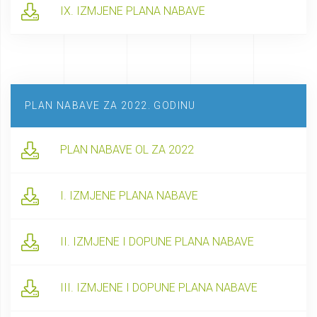
IX. IZMJENE PLANA NABAVE
PLAN NABAVE ZA 2022. GODINU
PLAN NABAVE OL ZA 2022
I. IZMJENE PLANA NABAVE
II. IZMJENE I DOPUNE PLANA NABAVE
III. IZMJENE I DOPUNE PLANA NABAVE