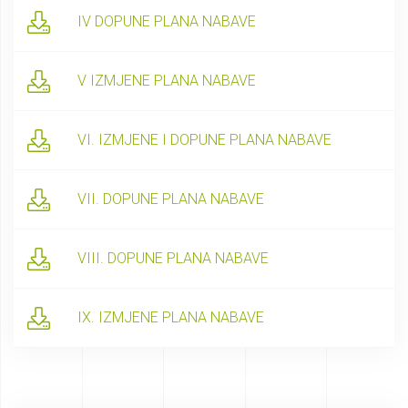
IV DOPUNE PLANA NABAVE
V IZMJENE PLANA NABAVE
VI. IZMJENE I DOPUNE PLANA NABAVE
VII. DOPUNE PLANA NABAVE
VIII. DOPUNE PLANA NABAVE
IX. IZMJENE PLANA NABAVE