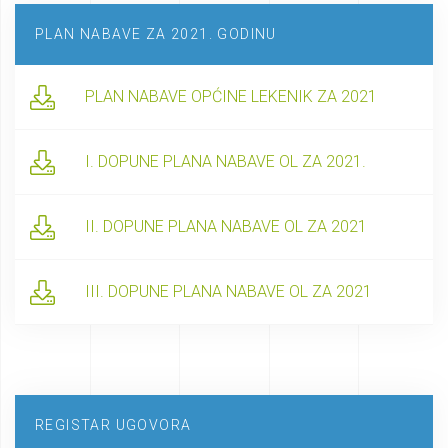
PLAN NABAVE ZA 2021. GODINU
PLAN NABAVE OPĆINE LEKENIK ZA 2021
I. DOPUNE PLANA NABAVE OL ZA 2021.
II. DOPUNE PLANA NABAVE OL ZA 2021
III. DOPUNE PLANA NABAVE OL ZA 2021
REGISTAR UGOVORA