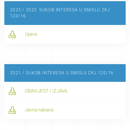
2023 / 2023. SUKOB INTERESA U SMISLU ZKJ
120/16
Izjava
2021 / SUKOB INTERESA U SMISLU ZKJ 120/16
OBAVIJEST I IZJAVA
Javna nabava