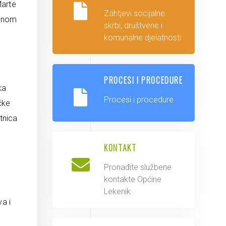
Marte
Zahtjevi socijalne
menom
skrbi, društvene i
komunalne djelatnosti
PROCESI I PROCEDURE
ka
Procesi i procedure
čke
tnica
KONTAKT
Pronađite službene
kontakte Općine
Lekenik
va i