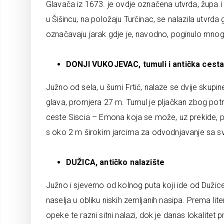
Glavača iz 1673. je ovdje označena utvrda, župa i
u Šišincu, na položaju Turčinac, se nalazila utvrda
označavaju jarak gdje je, navodno, poginulo mnog
DONJI VUKOJEVAC, tumuli i antička cest
Južno od sela, u šumi Frtić, nalaze se dvije skup
glava, promjera 27 m. Tumul je pljačkan zbog potr
ceste Siscia – Emona koja se može, uz prekide, pr
s oko 2 m širokim jarcima za odvodnjavanje sa svake
DUŽICA, antičko nalazište
Južno i sjeverno od kolnog puta koji ide od Duži
naselja u obliku niskih zemljanih nasipa. Prema liter
opeke te razni sitni nalazi, dok je danas lokalitet