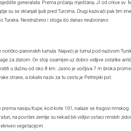
 sjedište generalata. Prema pričanju mještana, JI od crkve sv. 
 gdje su se sklanjali ljudi pred Turcima. Drugi kazivači pak tim i
o Turaka. Neistraženo i stoga do danas neubicirano.
a
ine noričko-panonskih tumula. Najveći je tumul pod nazivom Turs
age za zlatom. On stoji osamljen uz dobro vidljive ostatke anti
atiti u dužinu od oko 8 km. Jasno je uočljiva 7 m široka prome
 strane, a lokalni naziv za tu cestu je Petrinjski put.
ce prema nasipu Kupe, kod kote 101, nalaze se tragovi rimskog
aturi, na površini zemlje su nekad bili vidljivi ostaci rimskih zido
 prekriven vegetacijom.