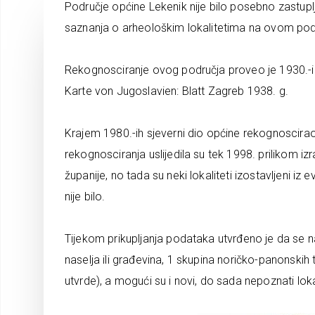
Područje općine Lekenik nije bilo posebno zastupl
saznanja o arheološkim lokalitetima na ovom podr
Rekognosciranje ovog područja proveo je 1930.-ih
Karte von Jugoslavien: Blatt Zagreb 1938. g.
Krajem 1980.-ih sjeverni dio općine rekognoscira
rekognosciranja uslijedila su tek 1998. prilikom 
županije, no tada su neki lokaliteti izostavljeni i
nije bilo.
Tijekom prikupljanja podataka utvrđeno je da se na
naselja ili građevina, 1 skupina noričko-panonskih
utvrde), a mogući su i novi, do sada nepoznati lokal