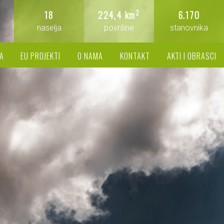
2
18
224,4 km
6.170
naselja
površine
stanovnika
A
EU PROJEKTI
O NAMA
KONTAKT
AKTI I OBRASCI