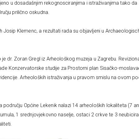
jeno u dosadašnjim rekognosciranjima i istraživanjima tako da
učju prilično oskudna.
 Josip Klemenc, a rezultati rada su objavljeni u Archaeologisc
o je dr. Zoran Gregl iz Arheološkog muzeja u Zagrebu. Revizion
izrade Konzervatorske studije za Prostorni plan Sisačko-moslav
z evidencije. Arheoloških istraživanja u pravom smislu na ovom po
 području Općine Lekenik nalazi 14 arheoloških lokaliteta (7 an
 tumula, 1 srednjovjekovno naselje, ostaci 2 crkve te 3 neubicir
iteti.