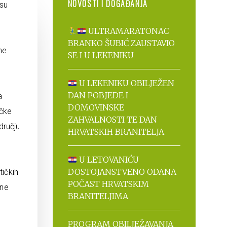
NOVOSTI I DOGAĐANJA
 su
ULTRAMARATONAC
BRANKO ŠUBIĆ ZAUSTAVIO
he
SE I U LEKENIKU
U LEKENIKU OBILJEŽEN
DAN POBJEDE I
a
DOMOVINSKE
ačke
ZAHVALNOSTI TE DAN
dručju
HRVATSKIH BRANITELJA
U LETOVANIĆU
DOSTOJANSTVENO ODANA
tičkih
POČAST HRVATSKIM
ane
BRANITELJIMA
PROGRAM OBILJEŽAVANJA