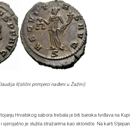
udija II(slični primjerci nađeni u Žažini)
tojanju Hrvatskog sabora trebala je biti banska tvrđava na Kupi.
 vjerojatno je služila stražarima kao sklonište. Na karti Stjepa