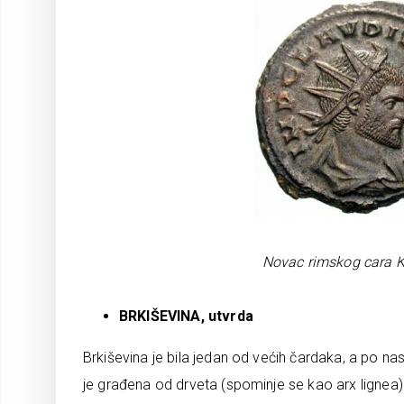
Novac rimskog cara Kla
BRKIŠEVINA, utvrda
Brkiševina je bila jedan od većih čardaka, a po nas
je građena od drveta (spominje se kao arx lignea) i