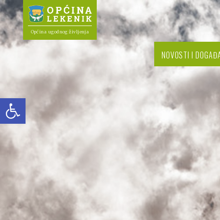
Općina ugodnog življenja
NOVOSTI I DOGAĐ
Open toolbar