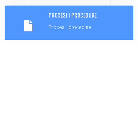
PROCESI I PROCEDURE
Procesi i procedure
KONTAKT
Pronađite službene kontakte Općine
Lekenik
NATJEČAJI I JAVNI POZIVI
Budite u toku sa javnim natječajima
OP Lekenik