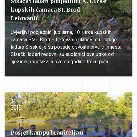
Sisački lađari pobjednici X. Utrke
kupskih čamaca St. Brod –
Letovanić
Uvjerljivi pobjednici jubilarne, 10. utrke kupskih
čamaca Stari Brod – Letovanić članovi su Udruge
lađara Sisak čije su posade osvojile prva tri mjesta.
Sisački lađari redovni su sudionici ove utrke od
njezinih početaka, a ove su godine treću puta …
04. kolovoza
2016
Posjet kampu branitelja u