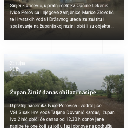
Sinjeri-Ibrišević, u pratnji čelnika Općine Lekenik
Ivice Perovića i njegove zamjenice Marice Zlovolić
te Hrvatskih voda i Državnog ureda za zaštitu i
spašavanje na županijskoj razini, obišli su objekte …
23. rujna
2015
Župan Žinić danas obilazi nasipe
U pratnji načelnika Ivice Perovića i voditeljice
VGI Sisak Hrv. voda Tatjane Dovranić Kardaš, župan
Ivo Žinić obići će danas od 12,30 h obnovljene
nasipe te one koji su još u fazi obnove na području