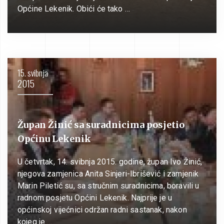
Općine Lekenik. Obići će tako …
15. svibnja
2015
Župan Žinić sa suradnicima posjetio
Općinu Lekenik
U četvrtak, 14. svibnja 2015. godine, župan Ivo Žinić,
njegova zamjenica Anita Sinjeri-Ibrišević i zamjenik
Marin Piletić su, sa stručnim suradnicima, boravili u
radnom posjetu Općini Lekenik. Najprije je u
općinskoj vijećnici održan radni sastanak, nakon
kojeg je …