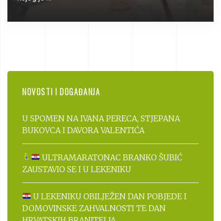
NOVOSTI I DOGAĐANJA
U SPOMEN NA IVANA PERECA, STJEPANA
BUKOVCA I DAVORA VALENTIĆA
ULTRAMARATONAC BRANKO ŠUBIĆ
ZAUSTAVIO SE I U LEKENIKU
U LEKENIKU OBILJEŽEN DAN POBJEDE I
DOMOVINSKE ZAHVALNOSTI TE DAN
HRVATSKIH BRANITELJA