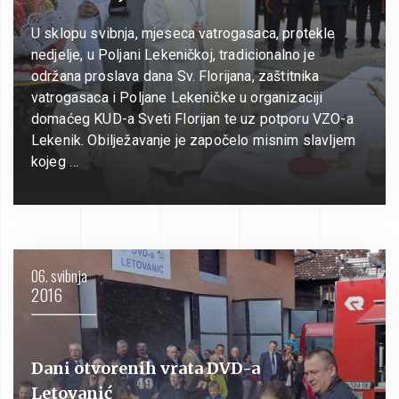
U sklopu svibnja, mjeseca vatrogasaca, protekle
nedjelje, u Poljani Lekeničkoj, tradicionalno je
održana proslava dana Sv. Florijana, zaštitnika
vatrogasaca i Poljane Lekeničke u organizaciji
domaćeg KUD-a Sveti Florijan te uz potporu VZO-a
Lekenik. Obilježavanje je započelo misnim slavljem
kojeg …
06. svibnja
2016
Dani otvorenih vrata DVD-a
Letovanić