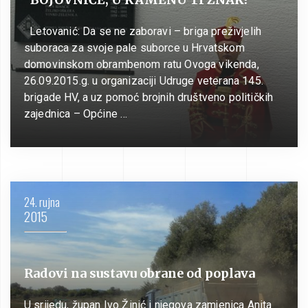
Letovanić: Da se ne zaboravi – briga preživjelih
suboraca za svoje pale suborce u Hrvatskom
domovinskom obrambenom ratu Ovoga vikenda,
26.09.2015.g. u organizaciji Udruge veterana 145.
brigade HV, a uz pomoć brojnih društveno političkih
zajednica – Općine …
24. rujna
2015
Radovi na sustavu obrane od poplava
U srijedu, župan Ivo Žinić i njegova zamjenica Anita