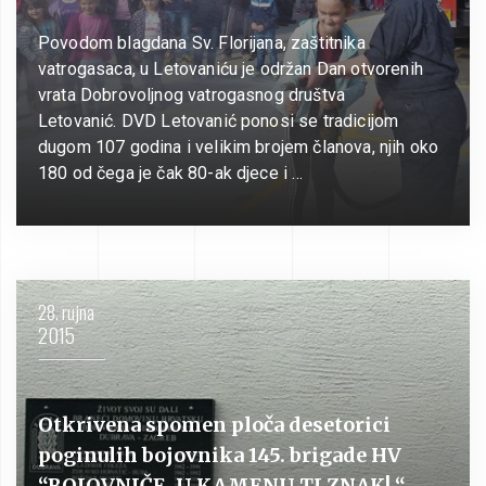
Povodom blagdana Sv. Florijana, zaštitnika
vatrogasaca, u Letovaniću je održan Dan otvorenih
vrata Dobrovoljnog vatrogasnog društva
Letovanić. DVD Letovanić ponosi se tradicijom
dugom 107 godina i velikim brojem članova, njih oko
180 od čega je čak 80-ak djece i …
28. rujna
2015
Otkrivena spomen ploča desetorici
poginulih bojovnika 145. brigade HV
“BOJOVNIČE, U KAMENU TI ZNAK! “