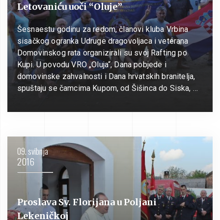
Letovaniću uoči “Oluje”
Šesnaestu godinu za redom, članovi kluba Vrbina
sisačkog ogranka Udruge dragovoljaca i veterana
Domovinskog rata organizirali su svoj Rafting po
Kupi. U povodu VRO „Oluja“, Dana pobjede i
domovinske zahvalnosti i Dana hrvatskih branitelja,
spuštaju se čamcima Kupom, od Šišinca do Siska, …
09. svibnja
2016
Proslava Sv. Florijana u Poljani
Lekeničkoj