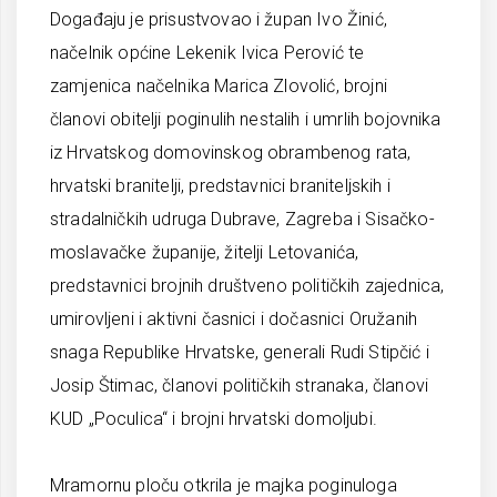
Događaju je prisustvovao i župan Ivo Žinić,
načelnik općine Lekenik Ivica Perović te
zamjenica načelnika Marica Zlovolić, brojni
članovi obitelji poginulih nestalih i umrlih bojovnika
iz Hrvatskog domovinskog obrambenog rata,
hrvatski branitelji, predstavnici braniteljskih i
stradalničkih udruga Dubrave, Zagreba i Sisačko-
moslavačke županije, žitelji Letovanića,
predstavnici brojnih društveno političkih zajednica,
umirovljeni i aktivni časnici i dočasnici Oružanih
snaga Republike Hrvatske, generali Rudi Stipčić i
Josip Štimac, članovi političkih stranaka, članovi
KUD „Poculica“ i brojni hrvatski domoljubi.
Mramornu ploču otkrila je majka poginuloga