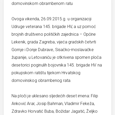
domovinskom obrambenom ratu
Ovoga vikenda, 26.09.2015.g. u organizaciji
Udruge veterana 145. brigade HV, a uz pomoć
brojnih društveno političkih zajednica – Općine
Lekenik, grada Zagreba, vijeća gradskih četvrti
Gornje i Donje Dubrave, Sisačko-moslavačke
županije, u Letovaniću je otkrivena spomen ploča
desetorici poginulih bojovnika 145. brigade HV na
pokupskom ratištu tijekom Hrvatskog
domovinskog obrambenog rata.
Na ploči je uklesano sljedećih deset imena: Filip
Anković Arar, Josip Bahman, Vladimir Fekeža,
Zdravko Horvatić Buba, Božidar Jagatić, Željko