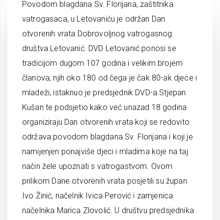
Povodom blagdana Sv. Florijana, zaštitnika
vatrogasaca, u Letovaniću je održan Dan
otvorenih vrata Dobrovoljnog vatrogasnog
društva Letovanić. DVD Letovanić ponosi se
tradicijom dugom 107 godina i velikim brojem
članova, njih oko 180 od čega je čak 80-ak djece i
mladeži, istaknuo je predsjednik DVD-a Stjepan
Kušan te podsjetio kako već unazad 18 godina
organiziraju Dan otvorenih vrata koji se redovito
održava povodom blagdana Sv. Florijana i koji je
namijenjen ponajviše djeci i mladima koje na taj
način žele upoznati s vatrogastvom. Ovom
prilikom Dane otvorenih vrata posjetili su župan
Ivo Žinić, načelnik Ivica Perović i zamjenica
načelnika Marica Zlovolić. U društvu predsjednika