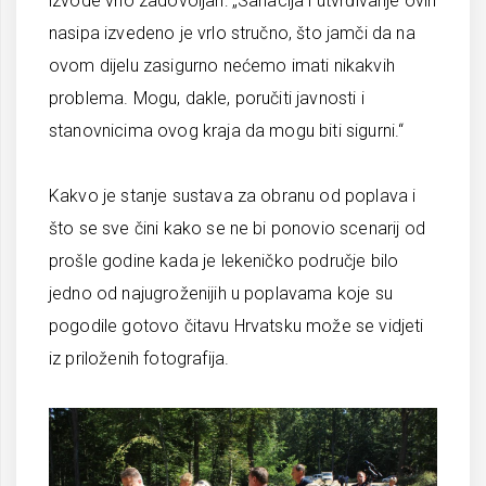
izvode vrlo zadovoljan: „Sanacija i utvrđivanje ovih
nasipa izvedeno je vrlo stručno, što jamči da na
ovom dijelu zasigurno nećemo imati nikakvih
problema. Mogu, dakle, poručiti javnosti i
stanovnicima ovog kraja da mogu biti sigurni.“
Kakvo je stanje sustava za obranu od poplava i
što se sve čini kako se ne bi ponovio scenarij od
prošle godine kada je lekeničko područje bilo
jedno od najugroženijih u poplavama koje su
pogodile gotovo čitavu Hrvatsku može se vidjeti
iz priloženih fotografija.