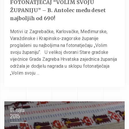
FOTONATJEČAJ “VOLIM SVOJU
ŽUPANIJU” – B. Antolec među deset
najboljih od 690!
Motivi iz Zagrebačke, Karlovačke, Međimurske,
Varaždinske i Krapinsko-zagorske županije
proglašeni su najboljima na fotonatječaju „Volim
svoju županiju“. U velikoj dvorani Stare gradske
vijećnice Grada Zagreba Hrvatska zajednica županija
održala je dodjelu nagrada u sklopu fotonatječaja
„Volim svoju …
01. rujna
2015