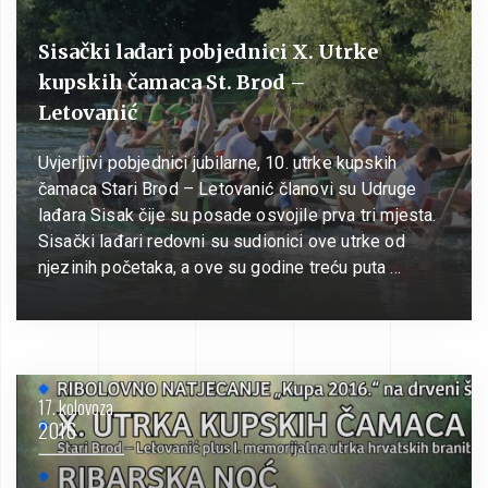
Sisački lađari pobjednici X. Utrke
kupskih čamaca St. Brod –
Letovanić
Uvjerljivi pobjednici jubilarne, 10. utrke kupskih
čamaca Stari Brod – Letovanić članovi su Udruge
lađara Sisak čije su posade osvojile prva tri mjesta.
Sisački lađari redovni su sudionici ove utrke od
njezinih početaka, a ove su godine treću puta …
17. kolovoza
2016