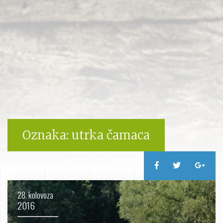
Oznaka:
utrka čamaca
28. kolovoza
2016