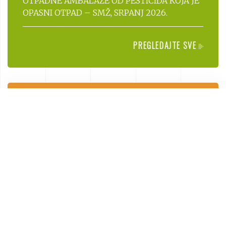
OTPADNE AMBALAŽE OD PESTICIDA KOJA JE
OPASNI OTPAD – SMŽ, SRPANJ 2026.
PREGLEDAJTE SVE
OBRASCI
Zahtjevi socijalne skrbi, društvene i
komunalne djelatnosti
PROCESI I PROCEDURE
Procesi i procedure