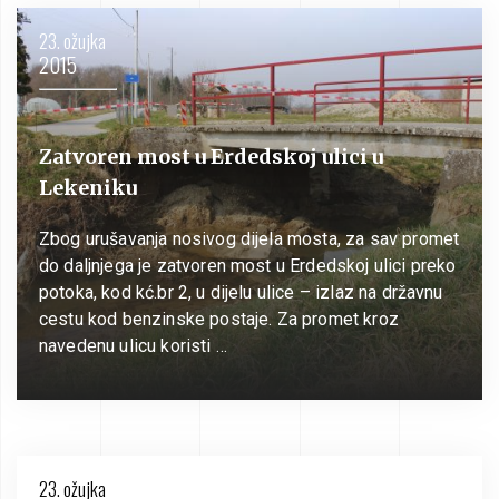
23. ožujka
2015
Zatvoren most u Erdedskoj ulici u
Lekeniku
Zbog urušavanja nosivog dijela mosta, za sav promet
do daljnjega je zatvoren most u Erdedskoj ulici preko
potoka, kod kć.br 2, u dijelu ulice – izlaz na državnu
cestu kod benzinske postaje. Za promet kroz
navedenu ulicu koristi …
23. ožujka