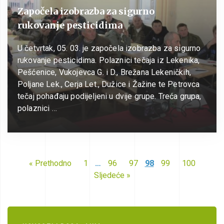
Započela izobrazba za sigurno
rukovanje pesticidima
U četvrtak, 05. 03. je započela izobrazba za sigurno
rukovanje pesticidima. Polaznici tečaja iz Lekenika,
Pešćenice, Vukojevca G. i D., Brežana Lekeničkih,
Poljane Lek., Cerja Let., Dužice i Žažine te Petrovca
tečaj pohađaju podijeljeni u dvije grupe. Treća grupa,
polaznici …
« Prethodno
1
…
96
97
98
99
100
Sljedeće »