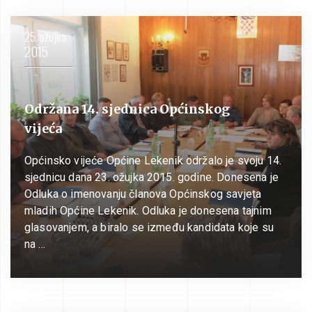
25. ožujka
2015
Održana 14. sjednica Općinskog
vijeća
Općinsko vijeće Općine Lekenik održalo je svoju 14.
sjednicu dana 23. ožujka 2015. godine. Donesena je
Odluka o imenovanju članova Općinskog savjeta
mladih Općine Lekenik. Odluka je donesena tajnim
glasovanjem, a biralo se između kandidata koje su
na …