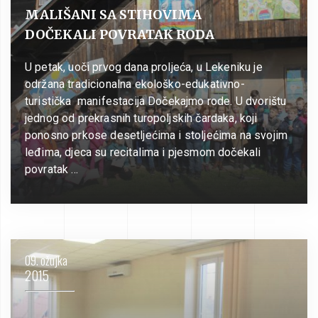
MALIŠANI SA STIHOVIMA
DOČEKALI POVRATAK RODA
U petak, uoči prvog dana proljeća, u Lekeniku je
održana tradicionalna ekološko-edukativno-
turistička manifestacija Dočekajmo rode. U dvorištu
jednog od prekrasnih turopoljskih čardaka, koji
ponosno prkose desetljećima i stoljećima na svojim
leđima, djeca su recitalima i pjesmom dočekali
povratak …
09. ožujka
2015