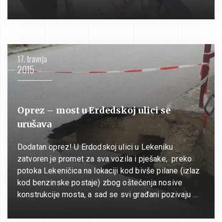
17. travnja
2015
Oprez – most u Erdedskoj ulici se
urušava
Dodatan oprez! U Erdodskoj ulici u Lekeniku
zatvoren je promet za sva vozila i pješake, preko
potoka Lekeničica na lokaciji kod bivše pilane (izlaz
kod benzinske postaje) zbog oštećenja nosive
konstrukcije mosta, a sad se svi građani pozivaju …