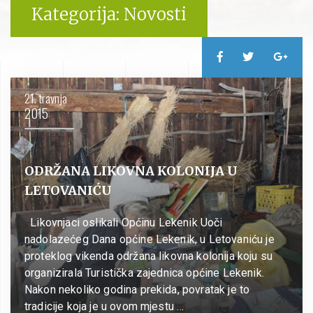
Kategorija:
Novosti
21. travnja
2015
ODRŽANA LIKOVNA KOLONIJA U
LETOVANIĆU
Likovnjaci oslikali Općinu Lekenik Uoči
nadolazećeg Dana općine Lekenik, u Letovaniću je
proteklog vikenda održana likovna kolonija koju su
organizirala Turistička zajednica općine Lekenik.
Nakon nekoliko godina prekida, povratak je to
tradicije koja je u ovom mjestu …