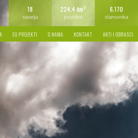
2
18
224,4 km
6.170
naselja
površine
stanovnika
A
EU PROJEKTI
O NAMA
KONTAKT
AKTI I OBRASCI