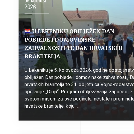
06. kolovoza
2026
U LEKENIKU OBILJEŽEN DAN
POBJEDE I DOMOVINSKE
ZAHVALNOSTI TE DAN HRVATSKIH
BRANITELJA
U Lekeniku je 5. kolovoza 2026. godine dostojanst
obilježen Dan pobjede i domovinske zahvalnosti, D
hrvatskih branitelja te 31. obljetnica Vojno-redarstv
operacije „Oluja“. Program obilježavanja započeo je
svetom misom za sve poginule, nestale i preminul
hrvatske branitelje, koju …