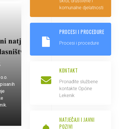
skrbi, društvene i
komunalne djelatnosti
PROCESI I PROCEDURE
Procesi i procedure
E
KONTAKT
o.o.
Pronađite službene
pisanih
kontakte Općine
nje
Lekenik
ke
nik.
NATJEČAJI I JAVNI
POZIVI