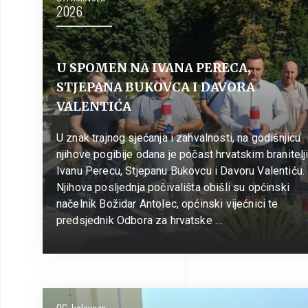
2026
U SPOMEN NA IVANA PERECA,
STJEPANA BUKOVCA I DAVORA
VALENTIĆA
U znak trajnog sjećanja i zahvalnosti, na godišnjicu
njihove pogibije odana je počast hrvatskim branitel
Ivanu Perecu, Stjepanu Bukovcu i Davoru Valentiću.
Njihova posljednja počivališta obišli su općinski
načelnik Božidar Antolec, općinski vijećnici te
predsjednik Odbora za hrvatske …