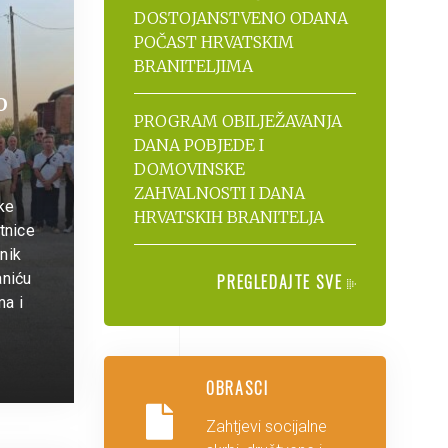
DOSTOJANSTVENO ODANA
POČAST HRVATSKIM
BRANITELJIMA
O
PROGRAM OBILJEŽAVANJA
DANA POBJEDE I
DOMOVINSKE
ZAHVALNOSTI I DANA
ke
HRVATSKIH BRANITELJA
etnice
nik
aniću
PREGLEDAJTE SVE
ma i
OBRASCI
Zahtjevi socijalne