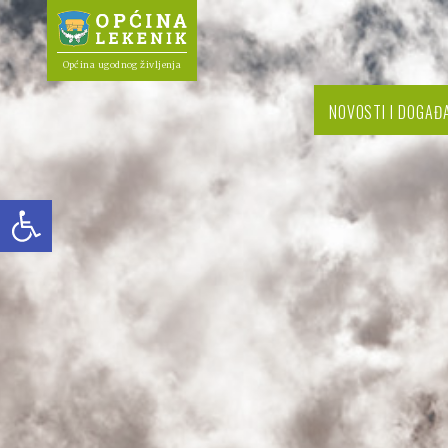
Općina ugodnog življenja
NOVOSTI I DOGAĐ
Open toolbar