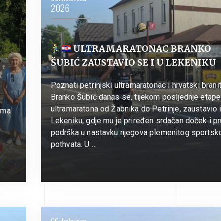
2026
ULTRAMARATONAC BRANKO
ŠUBIĆ ZAUSTAVIO SE I U LEKENIKU
Poznati petrinjski ultramaratonac i hrvatski branit
Branko Šubić danas se, tijekom posljednje etape
ultramaratona od Žabnika do Petrinje, zaustavio i
jima
Lekeniku, gdje mu je priređen srdačan doček i p
podrška u nastavku njegova plemenitog sportsk
pothvata. U …