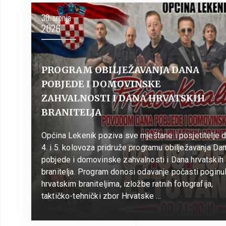
30. srpnja
2026
PROGRAM OBILJEŽAVANJA DANA
POBJEDE I DOMOVINSKE
ZAHVALNOSTI I DANA HRVATSKIH
BRANITELJA
Općina Lekenik poziva sve mještane i posjetitelje 
4. i 5. kolovoza pridruže programu obilježavanja Da
pobjede i domovinske zahvalnosti i Dana hrvatskih
branitelja. Program donosi odavanje počasti poginu
hrvatskim braniteljima, izložbe ratnih fotografija,
taktičko-tehnički zbor Hrvatske …