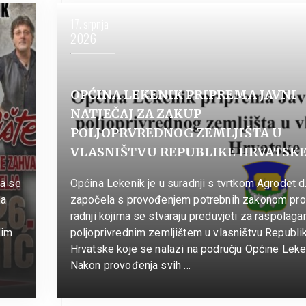
17. srpnja
2026
OPĆINA LEKENIK PRIPREMA JAVNI
NATJEČAJ ZA ZAKUP
POLJOPRVREDNOG ZEMLJIŠTA U
VLASNIŠTVU REPUBLIKE HRVATSK
da se
Općina Lekenik je u suradnji s tvrtkom Agrodet d.
na
započela s provođenjem potrebnih zakonom pro
radnji kojima se stvaraju preduvjeti za raspolaga
lim
poljoprivrednim zemljištem u vlasništvu Republi
Hrvatske koje se nalazi na području Općine Leke
Nakon provođenja svih …