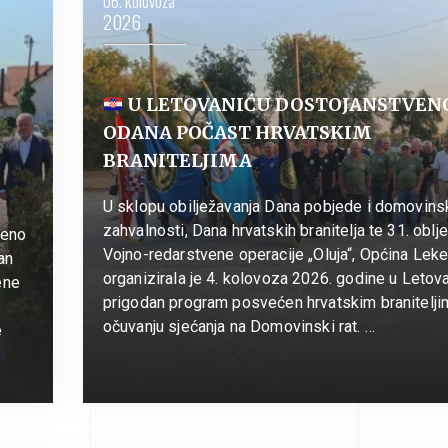
06. kolovoza
2026
U LETOVANIĆU DOSTOJANSTVEN
ODANA POČAST HRVATSKIM
BRANITELJIMA
U sklopu obilježavanja Dana pobjede i domovins
zahvalnosti, Dana hrvatskih branitelja te 31. oblj
veno
Vojno-redarstvene operacije „Oluja“, Općina Leke
an
organizirala je 4. kolovoza 2026. godine u Letov
ene
prigodan program posvećen hrvatskim branitelji
očuvanju sjećanja na Domovinski rat. …
e