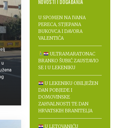
NOVOSTI I DOGAĐANJA
U SPOMEN NA IVANA
PERECA, STJEPANA
BUKOVCA I DAVORA
VALENTIĆA
elj
ULTRAMARATONAC
BRANKO ŠUBIĆ ZAUSTAVIO
 u
SE I U LEKENIKU
ružena
og
U LEKENIKU OBILJEŽEN
DAN POBJEDE I
DOMOVINSKE
ZAHVALNOSTI TE DAN
HRVATSKIH BRANITELJA
U LETOVANIĆU