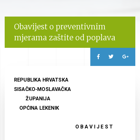
Obavijest o preventivnim
mjerama zaštite od poplava
REPUBLIKA HRVATSKA
SISAČKO-MOSLAVAČKA
ŽUPANIJA
OPĆINA LEKENIK
O B A V I J E S T