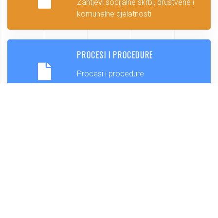
Zahtjevi socijalne skrbi, društvene i
komunalne djelatnosti
PROCESI I PROCEDURE
Procesi i procedure
KONTAKT
Pronađite službene kontakte Općine
Lekenik
NATJEČAJI I JAVNI POZIVI
Budite u toku sa javnim natječajima