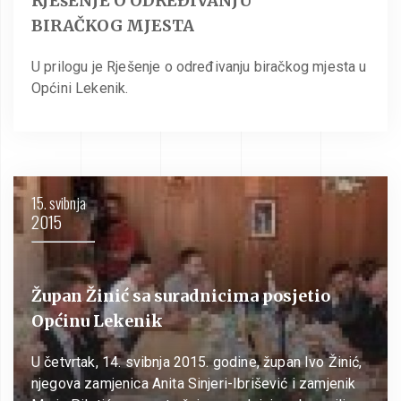
RJEšENJE O ODREĐIVANJU
BIRAČKOG MJESTA
U prilogu je Rješenje o određivanju biračkog mjesta u
Općini Lekenik.
15. svibnja
2015
Župan Žinić sa suradnicima posjetio
Općinu Lekenik
U četvrtak, 14. svibnja 2015. godine, župan Ivo Žinić,
njegova zamjenica Anita Sinjeri-Ibrišević i zamjenik