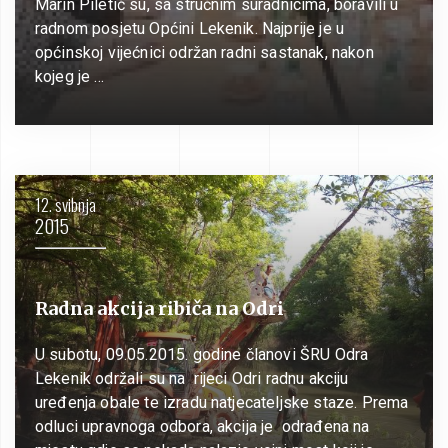
Marin Piletić su, sa stručnim suradnicima, boravili u
radnom posjetu Općini Lekenik. Najprije je u
općinskoj vijećnici održan radni sastanak, nakon
kojeg je …
12. svibnja
2015
Radna akcija ribiča na Odri
U subotu, 09.05.2015. godine članovi ŠRU Odra
Lekenik održali su na rijeci Odri radnu akciju
uređenja obale te izradu natjecateljske staze. Prema
odluci upravnoga odbora, akcija je odrađena na