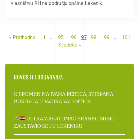
vlasništvu RH na području općine Lekenik.
« Prethodno
1
…
95
96
97
98
99
…
101
Sljedeće »
NOVOSTI I DOGAĐANJA
U SPOMEN NA IVANA PERECA, STJEPANA
BUKOVCA I DAVORA VALENTIĆA
ULTRAMARATONAC BRANKO ŠUBIĆ
ZAUSTAVIO SE I U LEKENIKU