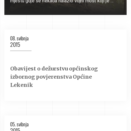
mjestu gdje se nekada nalazio vojni most koji je …
08. svibnja
2015
Obavijest o dežurstvu općinskog
izbornog povjerenstva Općine
Lekenik
05. svibnja
2015