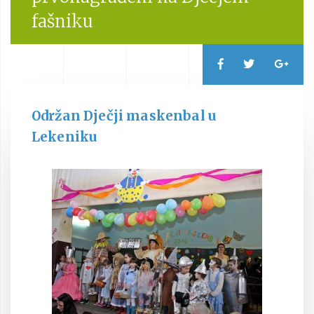
fašniku
Održan Dječji maskenbal u
Lekeniku