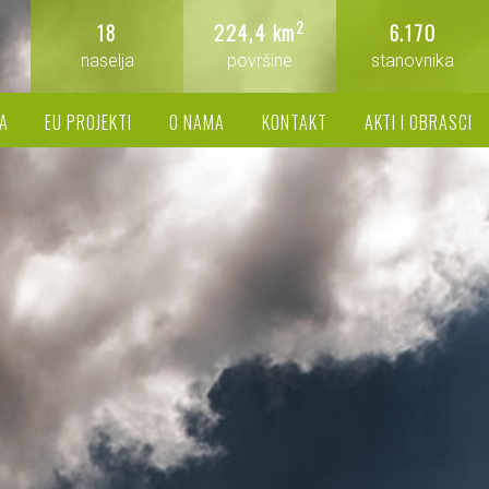
2
18
224,4 km
6.170
naselja
površine
stanovnika
A
EU PROJEKTI
O NAMA
KONTAKT
AKTI I OBRASCI