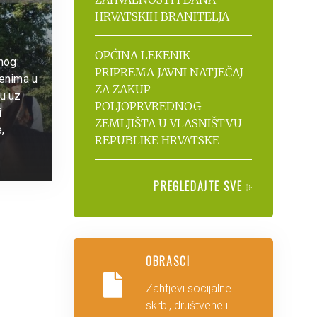
HRVATSKIH BRANITELJA
OPĆINA LEKENIK
rnog
PRIPREMA JAVNI NATJEČAJ
jenima u
ZA ZAKUP
su uz
POLJOPRVREDNOG
i
ZEMLJIŠTA U VLASNIŠTVU
,
REPUBLIKE HRVATSKE
PREGLEDAJTE SVE
OBRASCI
Zahtjevi socijalne
skrbi, društvene i