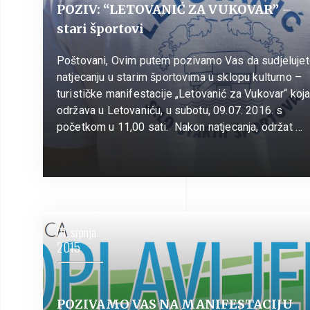
POZIV: “LETOVANIĆ ZA VUKOVAR” –
stari športovi
Poštovani, Ovim putem pozivamo Vas da sudjeluje
natjecanju u starim športovima u sklopu kulturno –
turističke manifestacije „Letovanić za Vukovar“ koj
održava u Letovaniću, u subotu, 09.07. 2016. s
početkom u 11,00 sati. Nakon natjecanja, održat …
01. srpnja
2015
POZIVAMO VAS NA MANIFESTACIJU