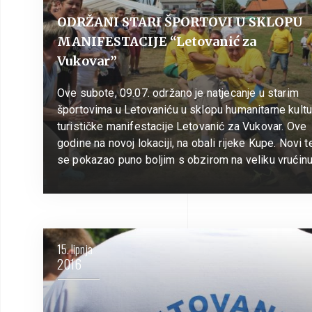
ODRŽANI STARI ŠPORTOVI U SKLOPU
MANIFESTACIJE “Letovanić za
Vukovar”
Ove subote, 09.07. održano je natjecanje u starim
športovima u Letovaniću u sklopu humanitarne kultu
turističke manifestacije Letovanić za Vukovar. Ove
godine na novoj lokaciji, na obali rijeke Kupe. Novi t
se pokazao puno boljim s obzirom na veliku vrućin
15. lipnja
2016