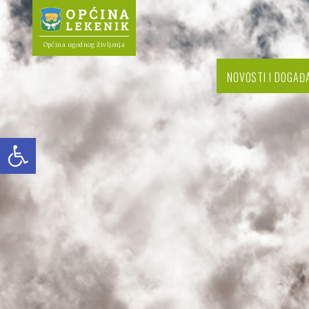
Općina ugodnog življenja
NOVOSTI I DOGAĐ
Open toolbar