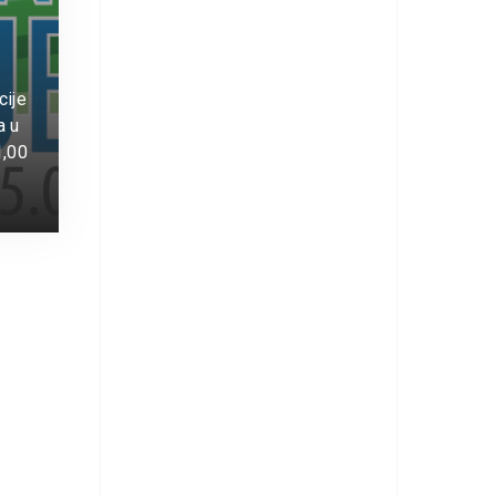
cije
a u
1,00