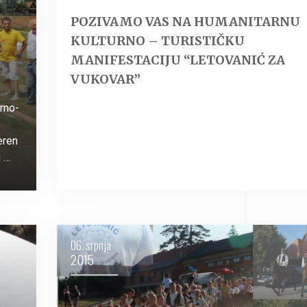
POZIVAMO VAS NA HUMANITARNU
KULTURNO – TURISTIČKU
MANIFESTACIJU “LETOVANIĆ ZA
VUKOVAR”
rno-
eren
u …
06. srpnja
2015