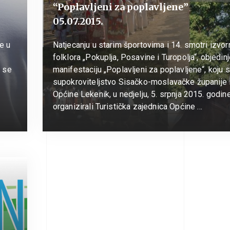
“Poplavljeni za poplavljene”
05.07.2015.
te u
Natjecanju u starim športovima i 14. smotri izvo
folklora „Pokuplja, Posavine i Turopolja“, objedin
a se
manifestaciju „Poplavljeni za poplavljene“, koju 
supokroviteljstvo Sisačko-moslavačke županije 
Općine Lekenik, u nedjelju, 5. srpnja 2015. godine
organizirali Turistička zajednica Općine …