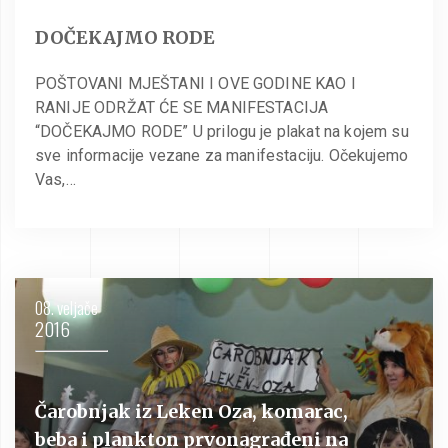
DOČEKAJMO RODE
POŠTOVANI MJEŠTANI I OVE GODINE KAO I
RANIJE ODRŽAT ĆE SE MANIFESTACIJA
“DOČEKAJMO RODE” U prilogu je plakat na kojem su
sve informacije vezane za manifestaciju. Očekujemo
Vas,…
08. veljače
2016
Čarobnjak iz Leken Oza, komarac,
beba i plankton prvonagrađeni na