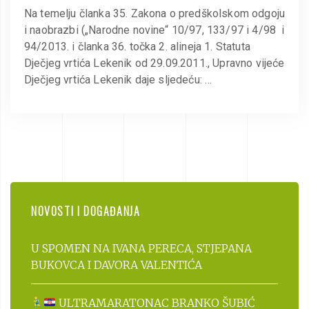
Na temelju članka 35. Zakona o predškolskom odgoju
i naobrazbi („Narodne novine“ 10/97, 133/97 i 4/98 i
94/2013. i članka 36. točka 2. alineja 1. Statuta
Dječjeg vrtića Lekenik od 29.09.2011., Upravno vijeće
Dječjeg vrtića Lekenik daje sljedeću: …
NOVOSTI I DOGAĐANJA
U SPOMEN NA IVANA PERECA, STJEPANA
BUKOVCA I DAVORA VALENTIĆA
ULTRAMARATONAC BRANKO ŠUBIĆ