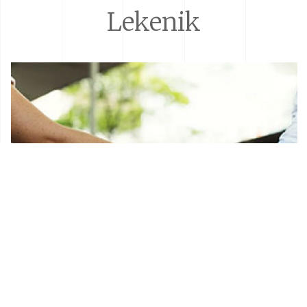
Lekenik
Donacije i sponzorstva