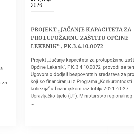
2026
PROJEKT „JAČANJE KAPACITETA ZA
PROTUPOŽARNU ZAŠTITU OPĆINE
LEKENIK“ , PK.3.4.10.0072
Projekt „Jačanje kapaciteta za protupožarnu zašt
Općine Lekenik“, PK. 3.4.10.0072 provodi se te
za
Ugovora o dodjeli bespovratnih sredstava za pro
e
koji se financiranju iz Programa „Konkurentnosti 
a za
kohezija“ u financijskom razdoblju 2021.-2027.
Upravljačko tijelo (UT): Ministarstvo regionalnog
…