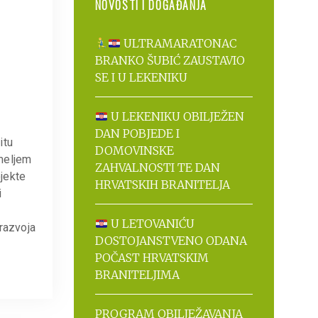
NOVOSTI I DOGAĐANJA
ULTRAMARATONAC
BRANKO ŠUBIĆ ZAUSTAVIO
SE I U LEKENIKU
U LEKENIKU OBILJEŽEN
DAN POBJEDE I
itu
DOMOVINSKE
meljem
ZAHVALNOSTI TE DAN
jekte
HRVATSKIH BRANITELJA
i
U LETOVANIĆU
 razvoja
DOSTOJANSTVENO ODANA
POČAST HRVATSKIM
BRANITELJIMA
PROGRAM OBILJEŽAVANJA