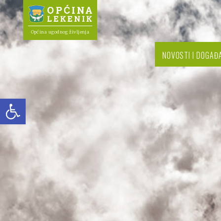
Općina ugodnog življenja
NOVOSTI I DOGAĐ
Open toolbar