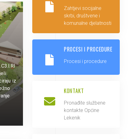
Zahtjevi socijalne
skrbi, društvene i
komunalne djelatnosti
PROCESI I PROCEDURE
Procesi i procedure
C3.l.Rl
eli
iraju iz
ležno
KONTAKT
vanje
Pronađite službene
kontakte Općine
Lekenik