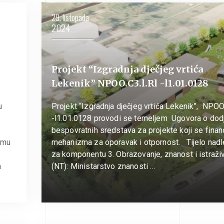
29. listopada
2024
Projekt “Izgradnja dječjeg vrtića
Lekenik” NPOO.C3.l.Rl -l1.01.0128
u
Projekt “Izgradnja dječjeg vrtića Lekenik”, NPOO.
-l1.01.0128 provodi se temeljem Ugovora o dodj
bespovratnih sredstava za projekte koji se financ
amu
mehanizma za oporavak i otpornost. Tijelo nad
za komponentu 3. Obrazovanje, znanost i istraži
a
(NT): Ministarstvo znanosti …