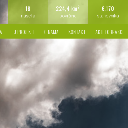
2
18
224,4 km
6.170
naselja
površine
stanovnika
A
EU PROJEKTI
O NAMA
KONTAKT
AKTI I OBRASCI