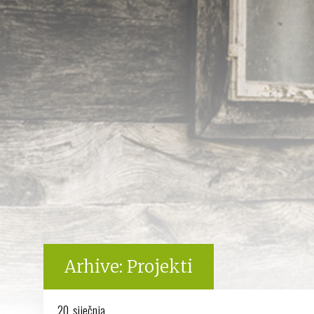
Arhive:
Projekti
20. siječnja