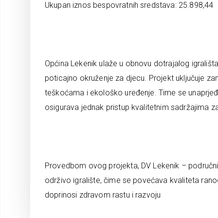
Ukupan iznos bespovratnih sredstava: 25.898,44
Općina Lekenik ulaže u obnovu dotrajalog igrališta
poticajno okruženje za djecu. Projekt uključuje za
teškoćama i ekološko uređenje. Time se unaprjeđuje
osigurava jednak pristup kvalitetnim sadržajima z
Provedbom ovog projekta, DV Lekenik – područni o
održivo igralište, čime se povećava kvaliteta ran
doprinosi zdravom rastu i razvoju