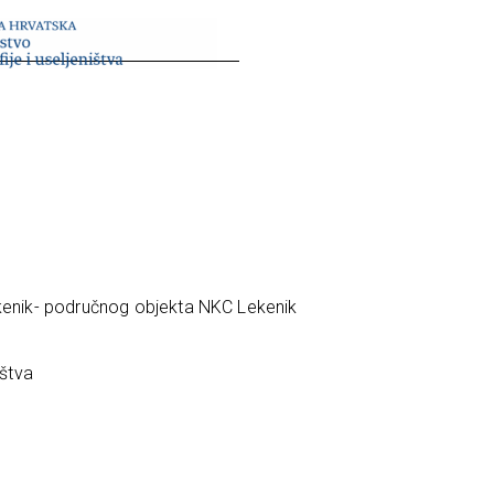
ekenik- područnog objekta NKC Lekenik
ištva