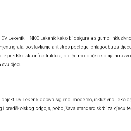
 DV Lekenik – NKC Lekenik kako bi osigurala sigurno, inkluzivno
mjenu igrala, postavljanje antistres podloge, prilagodbu za djec
 predškolska infrastruktura, potiče motorički i socijalni razvo
a svu djecu.
bjekt DV Lekenik dobiva sigurno, moderno, inkluzivno i ekolo
og i predškolskog odgoja, poboljšava standard skrbi za djecu te