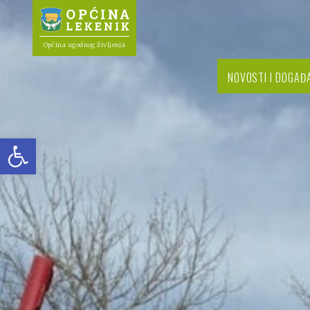
Općina ugodnog življenja
NOVOSTI I DOGAĐ
Open toolbar