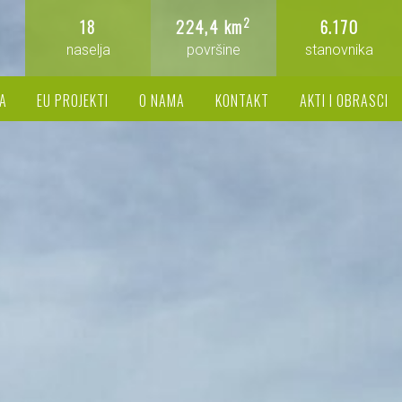
2
18
224,4 km
6.170
naselja
površine
stanovnika
A
EU PROJEKTI
O NAMA
KONTAKT
AKTI I OBRASCI