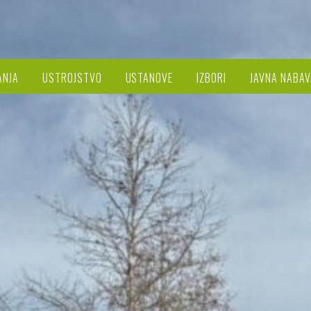
ANJA
USTROJSTVO
USTANOVE
IZBORI
JAVNA NABAV