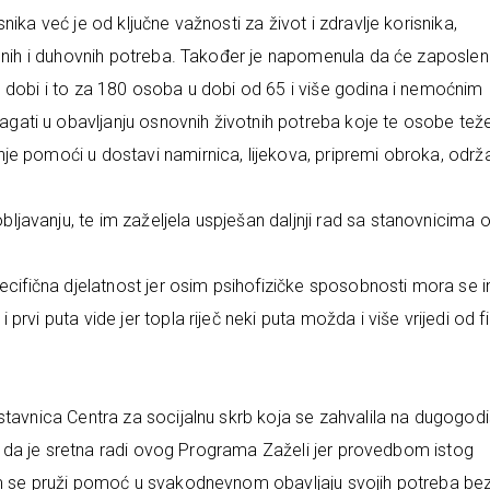
ika već je od ključne važnosti za život i zdravlje korisnika,
alnih i duhovnih potreba. Također je napomenula da će zaposlen
 dobi i to za 180 osoba u dobi od 65 i više godina i nemoćnim
ati u obavljanju osnovnih životnih potreba koje te osobe tež
je pomoći u dostavi namirnica, lijekova, pripremi obroka, održ
avanju, te im zaželjela uspješan daljnji rad sa stanovnicima 
ecifična djelatnost jer osim psihofizičke sposobnosti mora se im
rvi puta vide jer topla riječ neki puta možda i više vrijedi od f
stavnica Centra za socijalnu skrb koja se zahvalila na dugogodi
ula da je sretna radi ovog Programa Zaželi jer provedbom istog
im se pruži pomoć u svakodnevnom obavljaju svojih potreba be