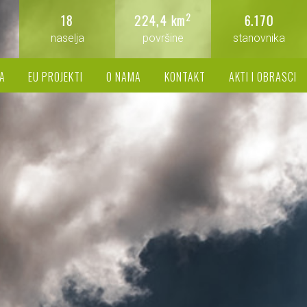
2
18
224,4 km
6.170
naselja
površine
stanovnika
A
EU PROJEKTI
O NAMA
KONTAKT
AKTI I OBRASCI