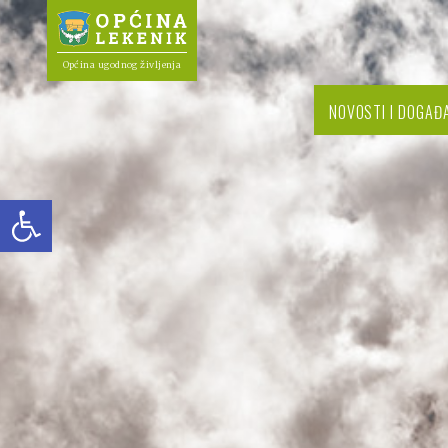
Općina ugodnog življenja
NOVOSTI I DOGAĐ
Open toolbar