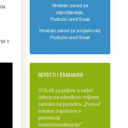
Hrvatski zavod za
oda.
zapošljavanje,
Područni ured Sisak
Hrvatski zavod za socijalni rad,
Područni ured Sisak
nja o
NOVOSTI I DOGAĐANJA
OGLAS za prijem u radni
odnos na određeno vrijeme
radnika na projektu „Pomoć
lokalne zajednice u
prevenciji
institucionalizacije“