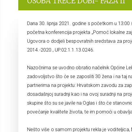
OSOBA TREĆE DOBI- FAZA II“
Dana 30. lipnja 2021. godine s početkom u 13:00
početna konferencija projekta „Pomoć lokalne zaj
Ugovora o dodjeli bespovratnih sredstava za proje
2014.-2020., UP.02.1.1.13.0246.
Nazočnima se uvodno obratio načelnik Općine Leken
zadovoljstvo što će se zaposliti 30 žena i na taj n
partnerima na projektu: Hrvatskom zavodu za zapoš
dosadašnjoj suradnji kao i na ovoj suradnji na pr
skupine što su se javile na Oglas i što će stanov
povećanje kvalitete života, te im pomoći u obavlja
Nešto više o samom projektu rekla je voditeljica, 