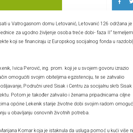
 sati u Vatrogasnom domu Letovanić, Letovanić 126 održana je
ednice za ugodno življenje osoba treće dobi- faza II“ temelje
kte koji se financiraju iz Europskog socijalnog fonda u razdobl
ik, Ivica Perović, ing. prom. koji je u svojem govoru izrazio
ačin omogućiti svojim obiteljima egzistenciju, te se zahvalio
ljavanje, Područni ured Sisak i Centru za socijalnu skrb Sisak
ojektu. Potom je također zahvalio i ženama pripadnicama ciljne
nicima općine Lekenik starije životne dobi svojim radom omogući
nju u obavljanju osnovnih životnih potreba.
Marijana Komar koja je istaknula da usluga pomoć u kući više ni