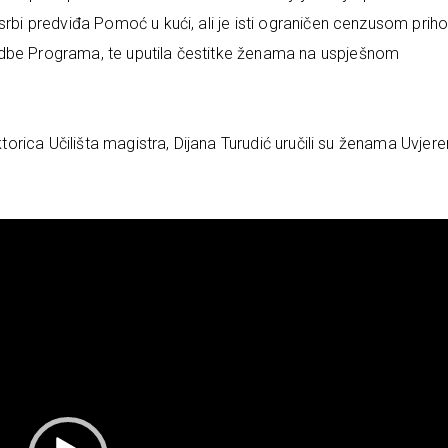
srbi predviđa Pomoć u kući, ali je isti ograničen cenzusom prih
edbe Programa, te uputila čestitke ženama na uspješnom
ktorica Učilišta magistra, Dijana Turudić uručili su ženama Uvjere