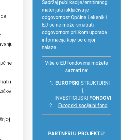
Sadržaj publikacije/emitiranog
materijala isključiva je
ice
odgovornost Općine Lekenik i
EU se ne može smatrati
odgovornom prilikom uporaba
e
informacija koje se u njoj
avanju
nalaze.
općine
Više o EU fondovima možete
saznati na:
ati i
EUROPSKI
STRUKTURNI
I
izičke
INVESTICIJSKI
FONDOVI
Europski socijalni fond
šnjoj
PARTNERI U PROJEKTU:
z