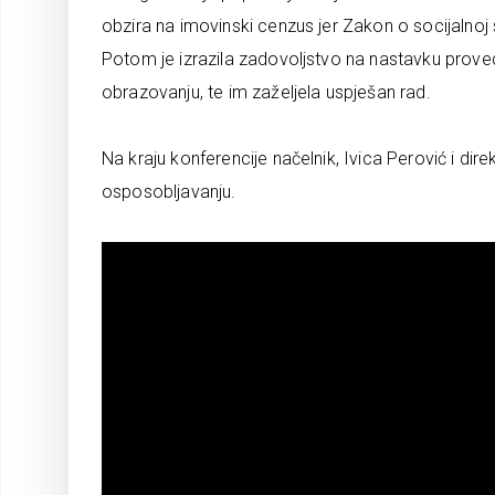
obzira na imovinski cenzus jer Zakon o socijalnoj 
Potom je izrazila zadovoljstvo na nastavku prov
obrazovanju, te im zaželjela uspješan rad.
Na kraju konferencije načelnik, Ivica Perović i dire
osposobljavanju.
Reproduktor
videozapisa