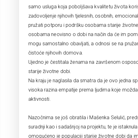
samo usluga koja poboljšava kvalitetu života korisn
zadovoljenje njihovih tjelesnih, osobnih, emocion
pružati potporu i podršku osobama starije životne
osobama neovisno o dobi na način da će im pomag
mogu samostalno obavljati, a odnosi se na pružan
čistoće njihovih domova.
Ujedno je čestitala ženama na završenom osposoblj
starije životne dobi.
Na kraju je naglasila da smatra da je ovo jedna sp
visoka razina empatije prema ljudima koje možda i p
aktivnosti.
Nazočnima se još obratila i Mašenka Selulić, pred
suradnji kao i sadašnjoj na projektu, te je istakn
omogućeno je populaciji starije životne dobi da 