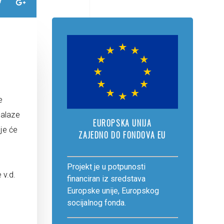
e
nalaze
EUROPSKA UNIJA
oje će
ZAJEDNO DO FONDOVA EU
Projekt je u potpunosti
 v.d.
financiran iz sredstava
Europske unije, Europskog
socijalnog fonda.