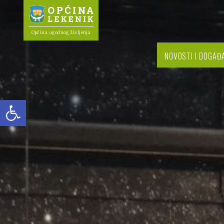
Općina ugodnog življenja
NOVOSTI I DOGAĐ
Open toolbar