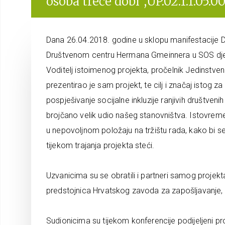
osoba treće dobi”,UP.02.1.1.05.0
Dana 26.04.2018. godine u sklopu manifestacije D
Društvenom centru Hermana Gmeinnera u SOS dječje
Voditelj istoimenog projekta, pročelnik Jedinstve
prezentirao je sam projekt, te cilj i značaj istog 
pospješivanje socijalne inkluzije ranjivih društven
brojčano velik udio našeg stanovništva. Istovreme
u nepovoljnom položaju na tržištu rada, kako bi se
tijekom trajanja projekta steći.
Uzvanicima su se obratili i partneri samog projekta
predstojnica Hrvatskog zavoda za zapošljavanje,
Sudionicima su tijekom konferencije podijeljeni pro