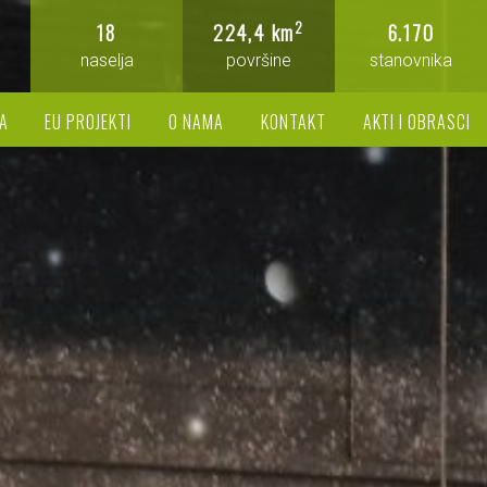
2
18
224,4 km
6.170
naselja
površine
stanovnika
A
EU PROJEKTI
O NAMA
KONTAKT
AKTI I OBRASCI