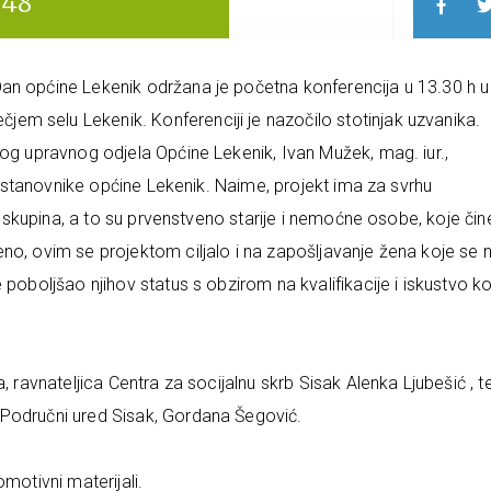
048
an općine Lekenik održana je početna konferencija u 13.30 h u
m selu Lekenik. Konferenciji je nazočilo stotinjak uzvanika.
nog upravnog odjela Općine Lekenik, Ivan Mužek, mag. iur.,
za stanovnike općine Lekenik. Naime, projekt ima za svrhu
ih skupina, a to su prvenstveno starije i nemoćne osobe, koje čin
no, ovim se projektom ciljalo i na zapošljavanje žena koje se 
 poboljšao njihov status s obzirom na kvalifikacije i iskustvo k
, ravnateljica Centra za socijalnu skrb Sisak Alenka Ljubešić , te
 Područni ured Sisak, Gordana Šegović.
motivni materijali.