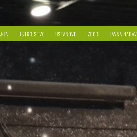
ANJA
USTROJSTVO
USTANOVE
IZBORI
JAVNA NABAV