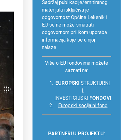
Sadržaj publikacije/emitiranog
materijala isključiva je
odgovornost Općine Lekenik i
EU se ne može smatrati
odgovornom prilikom uporaba
informacija koje se u njoj
nalaze.
Više o EU fondovima možete
saznati na:
EUROPSKI
STRUKTURNI
I
INVESTICIJSKI
FONDOVI
Europski socijalni fond
PARTNERI U PROJEKTU: