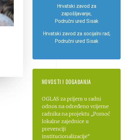
Hrvatski zavod za
zapošljavanje,
Područni ured Sisak
Hrvatski zavod za socijalni rad,
Područni ured Sisak
NOVOSTI I DOGAĐANJA
OGLAS za prijem u radni
odnos na određeno vrijeme
radnika na projektu „Pomoć
lokalne zajednice u
prevenciji
institucionalizacije“