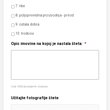
7. ribe
8. poljoprivredna proizvodnja - prirod
9. ostala dobra
10. troškovi
Opis imovine na kojoj je nastala šteta:
*
0 od 1000 dozvoljenih znakova
Učitajte fotografije štete