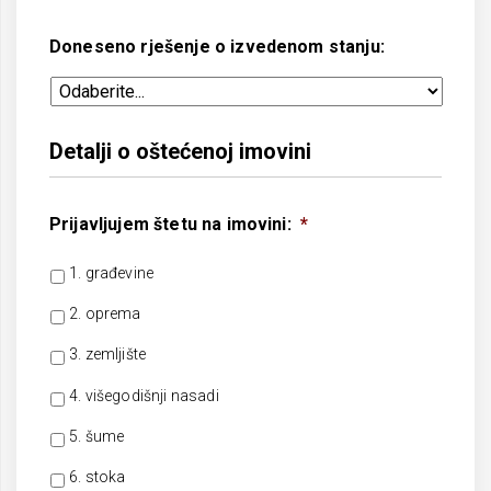
Doneseno rješenje o izvedenom stanju:
Detalji o oštećenoj imovini
Prijavljujem štetu na imovini:
*
1. građevine
2. oprema
3. zemljište
4. višegodišnji nasadi
5. šume
6. stoka