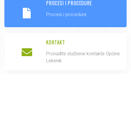
PROCESI I PROCEDURE
Procesi i procedure
KONTAKT
Pronađite službene kontakte Općine
Lekenik
NATJEČAJI I JAVNI POZIVI
Budite u toku sa javnim natječajima
OP Lekenik
SAVJETOVANJE SA