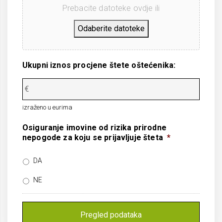
Prebacite datoteke ovdje ili
Odaberite datoteke
Ukupni iznos procjene štete oštećenika:
izraženo u eurima
Osiguranje imovine od rizika prirodne
nepogode za koju se prijavljuje šteta
*
DA
NE