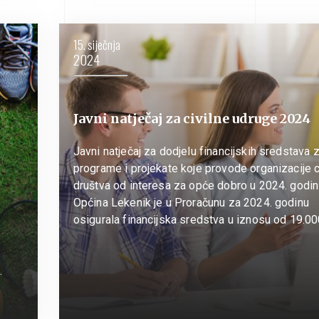
15. siječnja
2024
Javni natječaj za civilne udruge 2024
Javni natječaj za dodjelu financijskih sredstava 
programe i projekate koje provode organizacije c
društva od interesa za opće dobro u 2024. godin
Općina Lekenik je u Proračunu za 2024. godinu
osigurala financijska sredstva u iznosu od 19.0
.