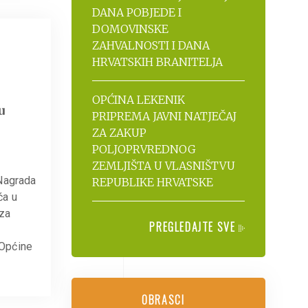
DANA POBJEDE I
DOMOVINSKE
ZAHVALNOSTI I DANA
HRVATSKIH BRANITELJA
OPĆINA LEKENIK
u
PRIPREMA JAVNI NATJEČAJ
ZA ZAKUP
POLJOPRVREDNOG
ZEMLJIŠTA U VLASNIŠTVU
 Nagrada
REPUBLIKE HRVATSKE
ća u
 za
PREGLEDAJTE SVE
 Općine
OBRASCI