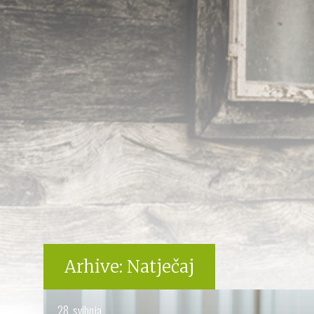
Arhive:
Natječaj
28. svibnja