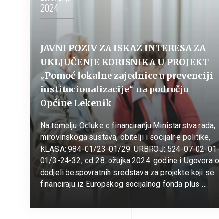
2024
JAVNI POZIV ZA ISKAZ INTERESA ZA
UKLJUČENJE KORISNIKA U PROJEKT
„Pomoć lokalne zajednice u prevenciji
institucionalizacije“ na području
Općine Lekenik
Na temelju Odluke o financiranju Ministarstva rada,
mirovinskoga sustava, obitelji i socijalne politike,
KLASA: 984-01/23-01/29, URBROJ: 524-07-02-01
01/3-24-32, od 28. ožujka 2024. godine i Ugovora 
dodjeli bespovratnih sredstava za projekte koji se
financiraju iz Europskog socijalnog fonda plus …