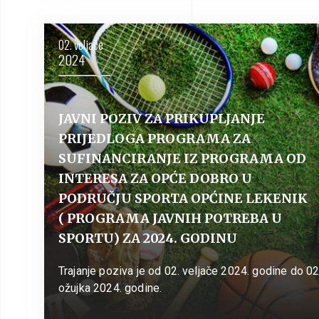
02. veljače
2024
JAVNI POZIV ZA PRIKUPLJANJE
PRIJEDLOGA PROGRAMA ZA
SUFINANCIRANJE IZ PROGRAMA OD
INTERESA ZA OPĆE DOBRO U
PODRUČJU SPORTA OPĆINE LEKENIK
( PROGRAMA JAVNIH POTREBA U
SPORTU) ZA 2024. GODINU
Trajanje poziva je od 02. veljače 2024. godine do 02
ožujka 2024. godine.