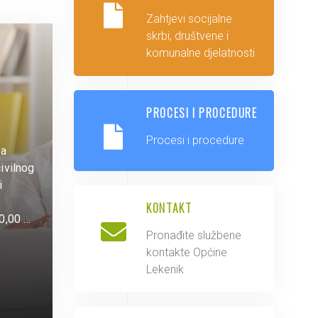
Zahtjevi socijalne
skrbi, društvene i
komunalne djelatnosti
PROCESI I PROCEDURE
Procesi i procedure
za
ivilnog
i
KONTAKT
00,00 …
Pronađite službene
kontakte Općine
Lekenik