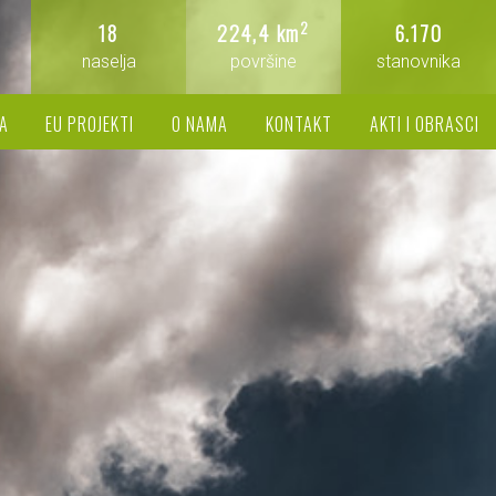
2
18
224,4 km
6.170
naselja
površine
stanovnika
A
EU PROJEKTI
O NAMA
KONTAKT
AKTI I OBRASCI