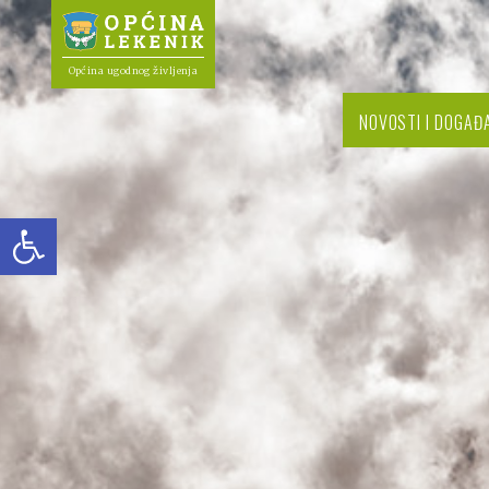
Općina ugodnog življenja
NOVOSTI I DOGAĐ
Open toolbar