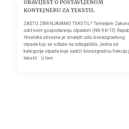
OBAVIJEST O POSTAVLJENOM
KONTEJNERU ZA TEKSTIL
ZAŠTO ZBRINJAVAMO TEKSTIL? Temeljem Zakona
održivom gospodarenju otpadom (NN 94/13) Repub
Hrvatska obvezna je smanjiti udio biorazgradivog
otpada koji se odlaže na odlagališta. Jedna od
kategorija otpada koja sadrži biorazgradivu frakciju j
tekstil. U tom …