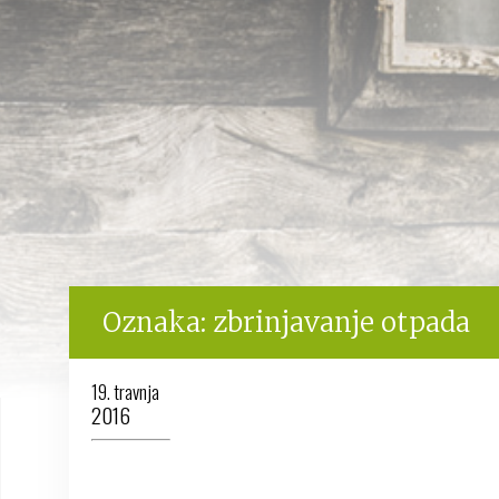
Oznaka:
zbrinjavanje otpada
19. travnja
2016