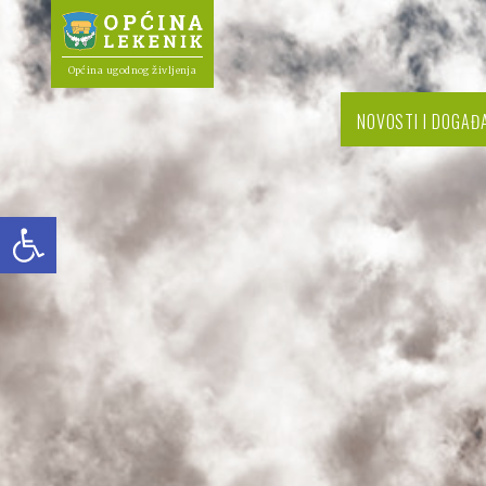
Općina ugodnog življenja
NOVOSTI I DOGAĐ
Open toolbar