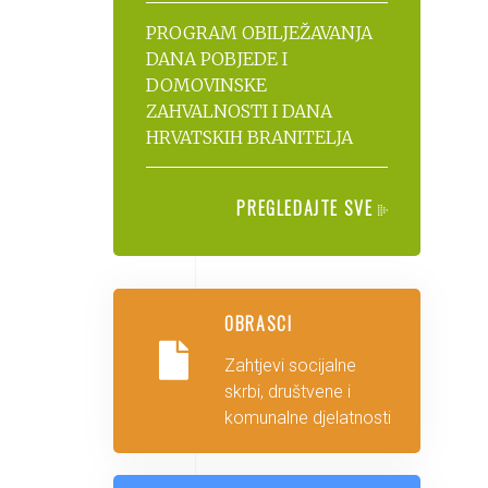
PROGRAM OBILJEŽAVANJA
DANA POBJEDE I
DOMOVINSKE
ZAHVALNOSTI I DANA
HRVATSKIH BRANITELJA
PREGLEDAJTE SVE
OBRASCI
Zahtjevi socijalne
skrbi, društvene i
komunalne djelatnosti