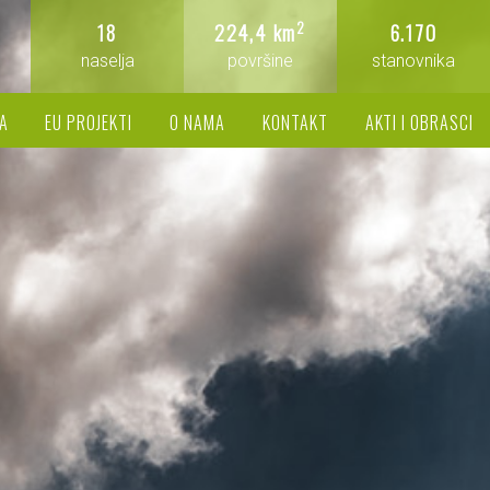
2
18
224,4 km
6.170
naselja
površine
stanovnika
A
EU PROJEKTI
O NAMA
KONTAKT
AKTI I OBRASCI