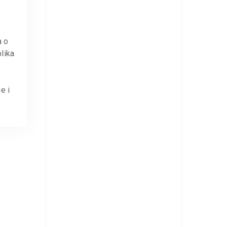
 o
lika
e i