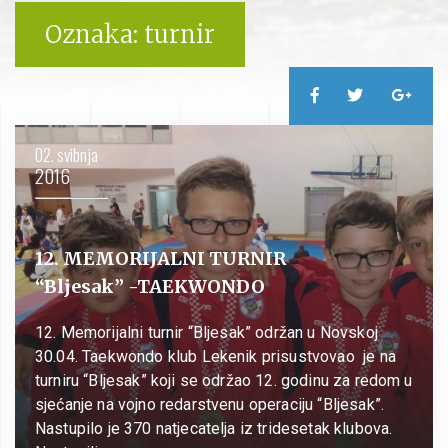
Oznaka:
turnir
02. svibnja
2016
12. MEMORIJALNI TURNIR
“Bljesak” -TAEKWONDO
12. Memorijalni turnir “Bljesak” održan u Novskoj
30.04. Taekwondo klub Lekenik prisustvovao je na
turniru “Bljesak” koji se održao 12. godinu za redom u
sjećanje na vojno redarstvenu operaciju “Bljesak”.
Nastupilo je 370 natjecatelja iz tridesetak klubova.