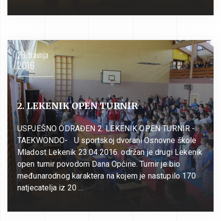
26. travnja
2016
2. LEKENIK OPEN TURNIR
USPJEŠNO ODRAĐEN 2. LEKENIK OPEN TURNIR -
TAEKWONDO- U sportskoj dvorani Osnovne škole
Mladost Lekenik 23.04.2016. održan je drugi Lekenik
open turnir povodom Dana Općine. Turnir je bio
međunarodnog karaktera na kojem je nastupilo 170
natjecatelja iz 20 …