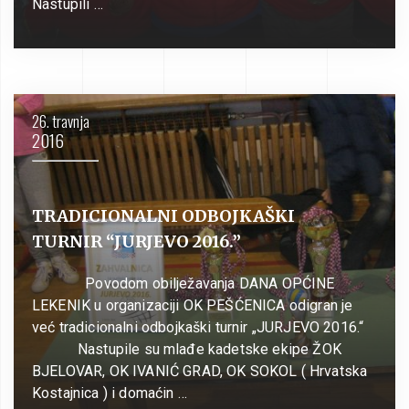
Nastupili …
26. travnja
2016
TRADICIONALNI ODBOJKAŠKI
TURNIR “JURJEVO 2016.”
Povodom obilježavanja DANA OPĆINE
LEKENIK u organizaciji OK PEŠĆENICA odigran je
već tradicionalni odbojkaški turnir „JURJEVO 2016.“
Nastupile su mlađe kadetske ekipe ŽOK
BJELOVAR, OK IVANIĆ GRAD, OK SOKOL ( Hrvatska
Kostajnica ) i domaćin …