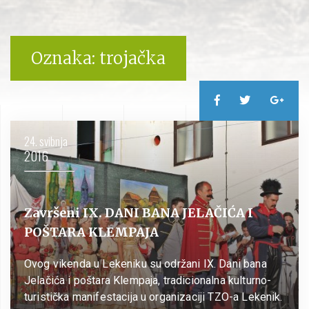
Oznaka:
trojačka
24. svibnja
2016
Završeni IX. DANI BANA JELAČIĆA I
POŠTARA KLEMPAJA
Ovog vikenda u Lekeniku su održani IX. Dani bana
Jelačića i poštara Klempaja, tradicionalna kulturno-
turistička manifestacija u organizaciji TZO-a Lekenik.