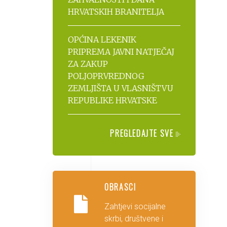
HRVATSKIH BRANITELJA
OPĆINA LEKENIK
PRIPREMA JAVNI NATJEČAJ
ZA ZAKUP
POLJOPRVREDNOG
ZEMLJIŠTA U VLASNIŠTVU
REPUBLIKE HRVATSKE
PREGLEDAJTE SVE
OBRASCI
Zahtjevi socijalne
skrbi, društvene i