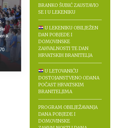
BRANKO ŠUBIĆ ZAUSTAVIO
SE I U LEKENIKU
 -
U LEKENIKU OBILJEŽEN
ole
DAN POBJEDE I
kenik
DOMOVINSKE
ZAHVALNOSTI TE DAN
170
HRVATSKIH BRANITELJA
U LETOVANIĆU
DOSTOJANSTVENO ODANA
POČAST HRVATSKIM
BRANITELJIMA
PROGRAM OBILJEŽAVANJA
DANA POBJEDE I
DOMOVINSKE
ZAHVALNOSTI I DANA