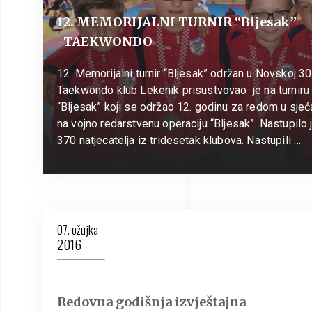
12. MEMORIJALNI TURNIR “Bljesak”
-TAEKWONDO
12. Memorijalni turnir “Bljesak” održan u Novskoj 30
Taekwondo klub Lekenik prisustvovao je na turniru
“Bljesak” koji se održao 12. godinu za redom u sjeć
na vojno redarstvenu operaciju “Bljesak”. Nastupilo 
370 natjecatelja iz tridesetak klubova. Nastupili …
07. ožujka
2016
Redovna godišnja izvještajna