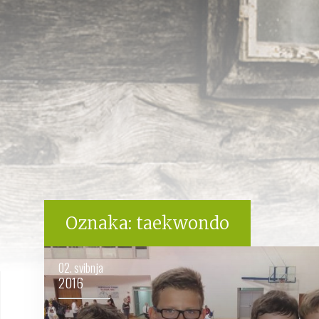
Oznaka:
taekwondo
02. svibnja
2016