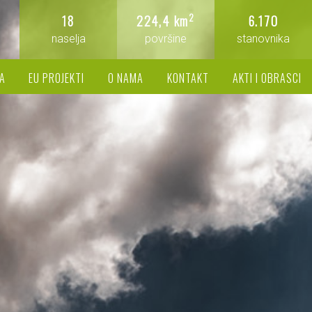
2
18
224,4 km
6.170
naselja
površine
stanovnika
A
EU PROJEKTI
O NAMA
KONTAKT
AKTI I OBRASCI