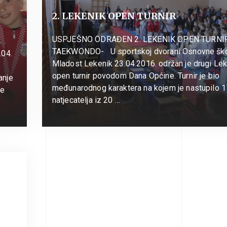
2. LEKENIK OPEN TURNIR
USPJEŠNO ODRAĐEN 2. LEKENIK OPEN TURNIR
TAEKWONDO- U sportskoj dvorani Osnovne šk
.04.
Mladost Lekenik 23.04.2016. održan je drugi Le
open turnir povodom Dana Općine. Turnir je bio
anje
međunarodnog karaktera na kojem je nastupilo 
je
natjecatelja iz 20 …