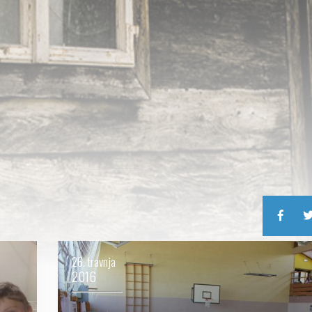
26. travnja
2016