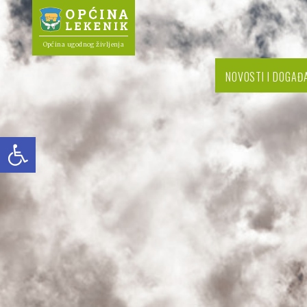
Općina ugodnog življenja
NOVOSTI I DOGAĐ
Open toolbar