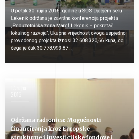
U petak 30. rujna 2016. godine u SOS Dječjem selu
Lekenik održana je završna konferencija projekta
„Poduzetnička zona Marof Lekenik – pokretač
lokalnog razvoja“. Ukupna vrijednost ovoga uspješno
provedenog projekta iznosi 32.608.320,66 kuna, od
čega je čak 30.778.993,87 …
17. rujna
2015
Održana radionica: Mogućnosti
financiranja kroz Europske
strukturne i investicijske fondove i