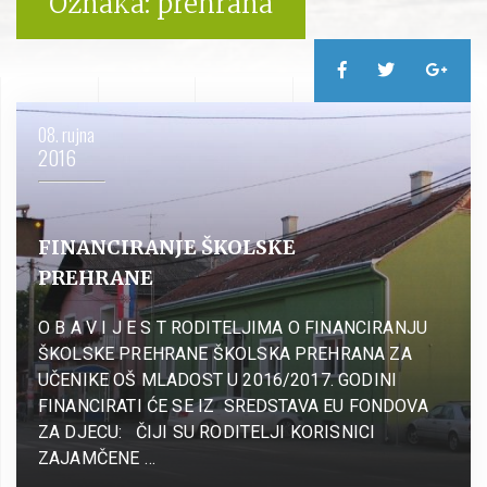
Oznaka:
prehrana
08. rujna
2016
FINANCIRANJE ŠKOLSKE
PREHRANE
O B A V I J E S T RODITELJIMA O FINANCIRANJU
ŠKOLSKE PREHRANE ŠKOLSKA PREHRANA ZA
UČENIKE OŠ MLADOST U 2016/2017. GODINI
FINANCIRATI ĆE SE IZ SREDSTAVA EU FONDOVA
ZA DJECU: ČIJI SU RODITELJI KORISNICI
ZAJAMČENE …