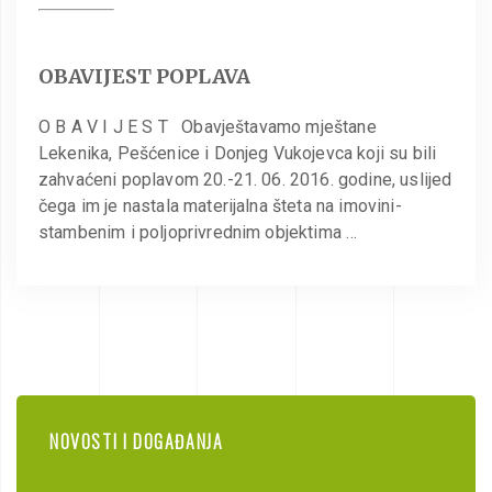
OBAVIJEST POPLAVA
O B A V I J E S T Obavještavamo mještane
Lekenika, Pešćenice i Donjeg Vukojevca koji su bili
zahvaćeni poplavom 20.-21. 06. 2016. godine, uslijed
čega im je nastala materijalna šteta na imovini-
stambenim i poljoprivrednim objektima …
NOVOSTI I DOGAĐANJA