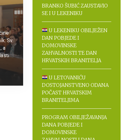
BRANKO ŠUBIĆ ZAUSTAVIO
SE I U LEKENIKU
U LEKENIKU OBILJEŽEN
pćine
DAN POBJEDE I
ik. Sv.
DOMOVINSKE
, a
ZAHVALNOSTI TE DAN
lasti
HRVATSKIH BRANITELJA
U LETOVANIĆU
DOSTOJANSTVENO ODANA
POČAST HRVATSKIM
BRANITELJIMA
PROGRAM OBILJEŽAVANJA
DANA POBJEDE I
DOMOVINSKE
ZAHVALNOSTI I DANA