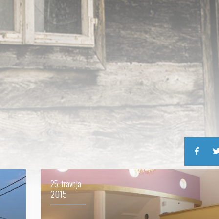
25. travnja
2015