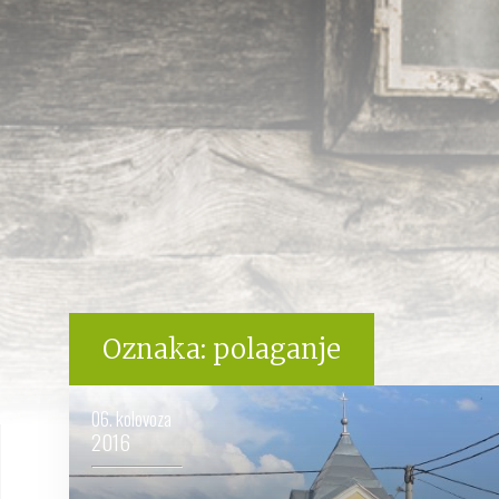
Oznaka:
polaganje
06. kolovoza
2016