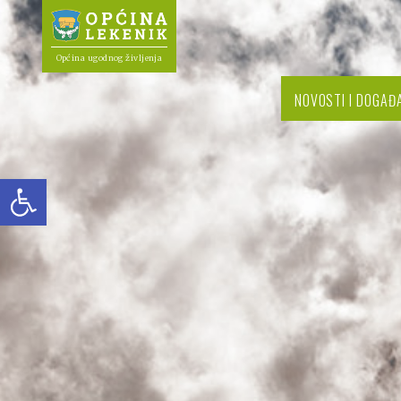
Općina ugodnog življenja
NOVOSTI I DOGAĐ
Open toolbar