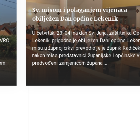
Sv. misom i polaganjem vijenaca
obilježen Dan općine Lekenik
U četvrtak, 23. 04. na dan Sv. Jurja, zaštitinika O
a VRO
Lekenik, prigodno je obilježen Dani općine Leken
misu u župnoj crkvi prevodio je je župnik Radiček
nakon mise predstavnici županijske i općinske v
kom
predvođeni zamjenicom župana …