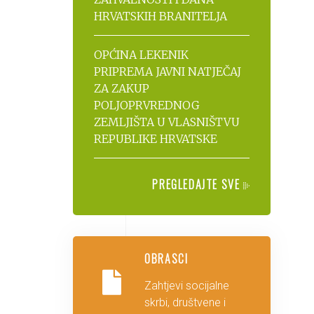
HRVATSKIH BRANITELJA
OPĆINA LEKENIK
PRIPREMA JAVNI NATJEČAJ
ZA ZAKUP
POLJOPRVREDNOG
ZEMLJIŠTA U VLASNIŠTVU
REPUBLIKE HRVATSKE
PREGLEDAJTE SVE
OBRASCI
Zahtjevi socijalne
skrbi, društvene i