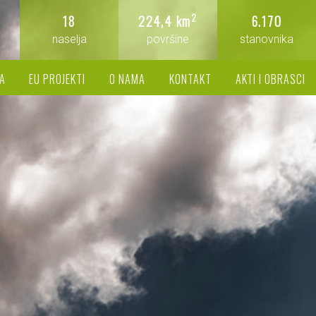
2
18
224,4 km
6.170
naselja
površine
stanovnika
A
EU PROJEKTI
O NAMA
KONTAKT
AKTI I OBRASCI