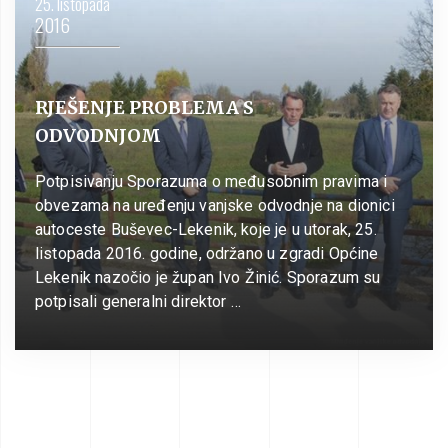
25. listopada
2016
RJEŠENJE PROBLEMA S
ODVODNJOM
Potpisivanju Sporazuma o međusobnim pravima i
obvezama na uređenju vanjske odvodnje na dionici
autoceste Buševec-Lekenik, koje je u utorak, 25.
listopada 2016. godine, održano u zgradi Općine
Lekenik nazočio je župan Ivo Žinić. Sporazum su
potpisali generalni direktor …