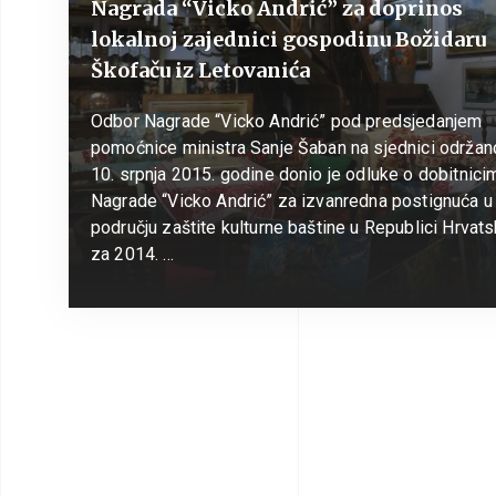
Nagrada “Vicko Andrić” za doprinos
lokalnoj zajednici gospodinu Božidaru
Škofaču iz Letovanića
Odbor Nagrade “Vicko Andrić” pod predsjedanjem
pomoćnice ministra Sanje Šaban na sjednici održan
10. srpnja 2015. godine donio je odluke o dobitnici
Nagrade “Vicko Andrić” za izvanredna postignuća u
području zaštite kulturne baštine u Republici Hrvat
za 2014. …