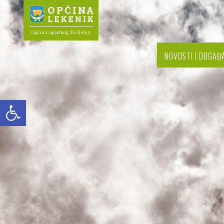
Općina ugodnog življenja
NOVOSTI I DOGAĐ
Open toolbar