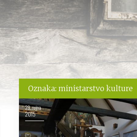
Oznaka:
ministarstvo kulture
29. rujna
2015