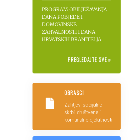
PROGRAM OBILJEŽAVANJA
DANA POBJEDE I
DOMOVINSKE
ZAHVALNOSTI I DANA
HRVATSKIH BRANITELJA
PREGLEDAJTE SVE
OBRASCI
Zahtjevi socijalne
skrbi, društvene i
komunalne djelatnosti