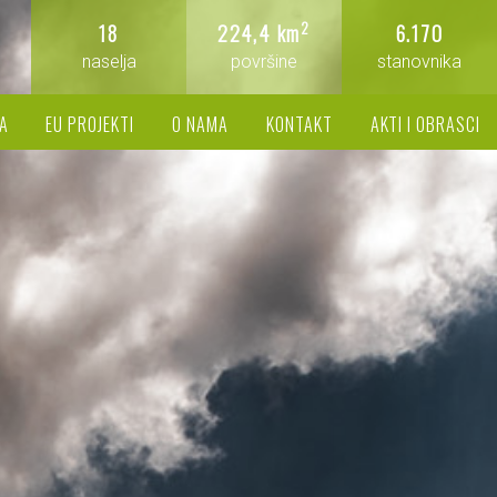
2
18
224,4 km
6.170
naselja
površine
stanovnika
A
EU PROJEKTI
O NAMA
KONTAKT
AKTI I OBRASCI