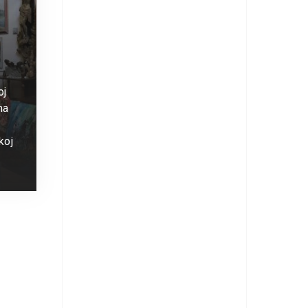
oj
ma
skoj