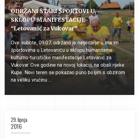
ODRŽANI STARI ŠPORTOVI U
SKLOPU MANIFESTACIJE
“Letovanić za Vukovar”
Ove subote, 09.07. održano je natjecanje u starim
športovima u Letovaniću u sklopu humanitarne
kulturno-turističke manifestacije Letovanić za
Vukovar. Ove godine na novoj lokaciji, na obali rijeke
Kupe. Novi teren se pokazao puno boljim s obzirom
na veliku vrućinu …
29. lipnja
2016