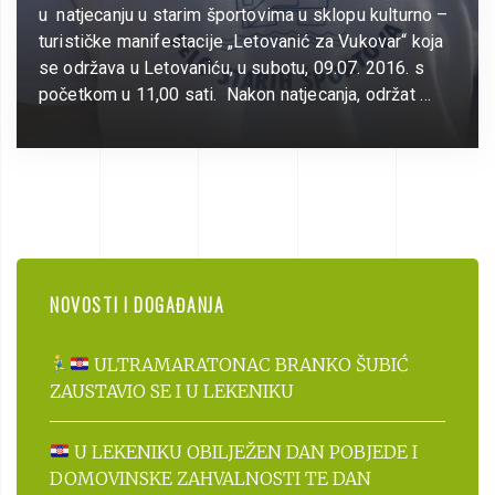
u natjecanju u starim športovima u sklopu kulturno –
turističke manifestacije „Letovanić za Vukovar“ koja
se održava u Letovaniću, u subotu, 09.07. 2016. s
početkom u 11,00 sati. Nakon natjecanja, održat …
NOVOSTI I DOGAĐANJA
ULTRAMARATONAC BRANKO ŠUBIĆ
ZAUSTAVIO SE I U LEKENIKU
U LEKENIKU OBILJEŽEN DAN POBJEDE I
DOMOVINSKE ZAHVALNOSTI TE DAN