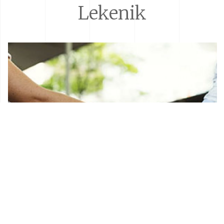
Lekenik
Donacije i sponzorstva
Prostorni plan Općine Lekenik