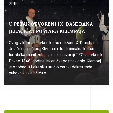
2016
U PETAK OTVORENI IX. DANI BANA
JELAČIĆA I POŠTARA KLEMPAJA
Ovog vikenda u Lekeniku su održani IX. Dani bana
Jelačića i poštara Klempaja, tradicionalna kulturno-
turistička manifestacija u organizaciji TZO-a Lekenik.
Davne 1848. godine lekenički poštar Josip Klempaj
je osobno u Lekeniku uručio carski dekret tada
pukovniku Jelačiću o …