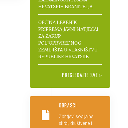
HRVATSKIH BRANITELJA
OPĆINA LEKENIK
PRIPREMA JAVNI NATJEČAJ
ZA ZAKUP
POLJOPRVREDNOG
ZEMLJIŠTA U VLASNIŠTVU
REPUBLIKE HRVATSKE
PREGLEDAJTE SVE
OBRASCI
Zahtjevi socijalne
skrbi, društvene i