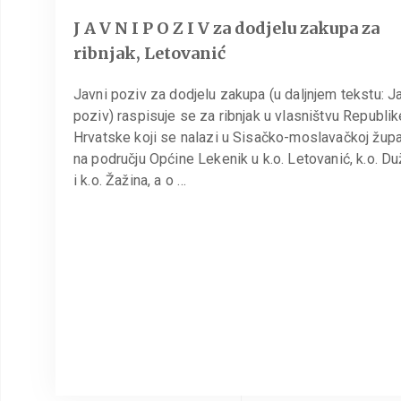
J A V N I P O Z I V za dodjelu zakupa za
ribnjak, Letovanić
Javni poziv za dodjelu zakupa (u daljnjem tekstu: J
poziv) raspisuje se za ribnjak u vlasništvu Republik
Hrvatske koji se nalazi u Sisačko-moslavačkoj župan
na području Općine Lekenik u k.o. Letovanić, k.o. Du
i k.o. Žažina, a o …