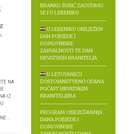
BRANKO ŠUBIĆ ZAUSTAVIO
E
SE I U LEKENIKU
Z
U LEKENIKU OBILJEŽEN
.
DAN POBJEDE I
DOMOVINSKE
ZAHVALNOSTI TE DAN
HRVATSKIH BRANITELJA
U LETOVANIĆU
DOSTOJANSTVENO ODANA
ITE NA
POČAST HRVATSKIM
RE
BRANITELJIMA
A IZ
 U
PROGRAM OBILJEŽAVANJA
NE …
DANA POBJEDE I
DOMOVINSKE
ZAHVALNOSTI I DANA