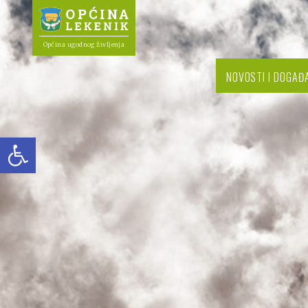
Općina ugodnog življenja
NOVOSTI I DOGAĐ
Open toolbar