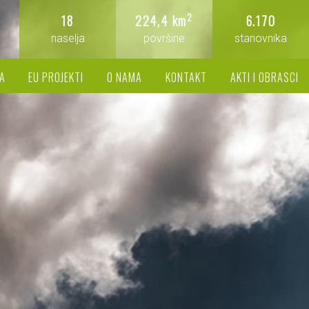
2
18
224,4 km
6.170
naselja
površine
stanovnika
A
EU PROJEKTI
O NAMA
KONTAKT
AKTI I OBRASCI