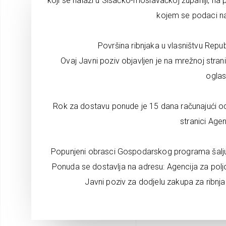
koji se nalazi u Sisačko-moslavačkoj županiji, na p
kojem se podaci na
Površina ribnjaka u vlasništvu Repu
Ovaj Javni poziv objavljen je na mrežnoj stran
oglas
Rok za dostavu ponude je 15 dana računajući 
stranici Agen
Popunjeni obrasci Gospodarskog programa šalju 
Ponuda se dostavlja na adresu: Agencija za polj
Javni poziv za dodjelu zakupa za ribnja