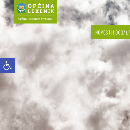
Općina ugodnog življenja
NOVOSTI I DOGAĐ
Open toolbar