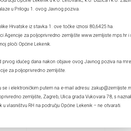
odručju Općine Lekenik u k.o. Letovanić, k.o. Dužica i k.o. Žaži
laze u Prilogu 1. ovog Javnog poziva.
blike Hrvatske iz stavka 1. ove točke iznosi 80,6425 ha.
ici Agencije za poljoprivredno zemljište www.zemljiste.mps.hr i
noj ploči Općine Lekenik.
od prvog idućeg dana nakon objave ovog Javnog poziva na mre
cije za poljoprivredno zemljište.
se i elektroničkim putem na e-mail adresu: zakup@zemljiste.
oprivredno zemljište, Zagreb, Ulica grada Vukovara 78, s nazn
k u vlasništvu RH na području Općine Lekenik – ne otvarati.