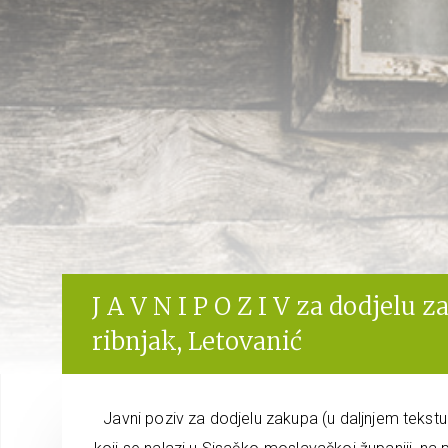
J A V N I P O Z I V za dodjelu 
ribnjak, Letovanić
Javni poziv za dodjelu zakupa (u daljnjem tekstu: