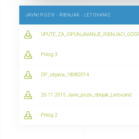
JAVNI POZIV - RIBNJAK - LETOVANIĆ
UPUTE_ZA_ISPUNJAVANJE_RIBNJACI_GOS
Prilog 3
GP_objava_18082014
26 11 2015 Javni_poziv_ribnjak_Letovanić
Prilog 2