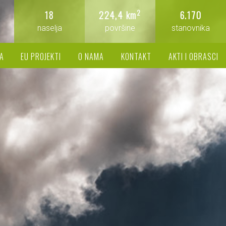
2
18
224,4 km
6.170
naselja
površine
stanovnika
A
EU PROJEKTI
O NAMA
KONTAKT
AKTI I OBRASCI