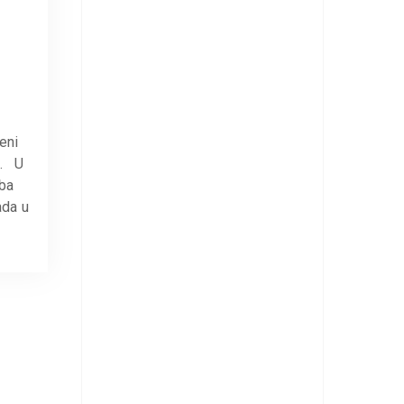
eni
“. U
eba
ada u