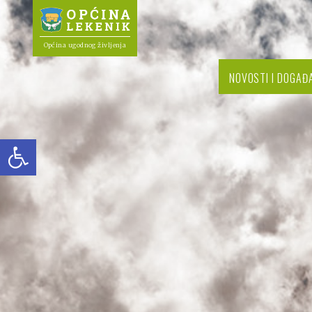
Općina ugodnog življenja
NOVOSTI I DOGAĐ
Open toolbar