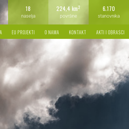
2
18
224,4 km
6.170
naselja
površine
stanovnika
A
EU PROJEKTI
O NAMA
KONTAKT
AKTI I OBRASCI