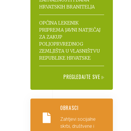
HRVATSKIH BRANITELJA
OPĆINA LEKENIK
PRIPREMA JAVNI NATJEČAJ
ZA ZAKUP
POLJOPRVREDNOG
ZEMLJIŠTA U VLASNIŠTVU
REPUBLIKE HRVATSKE
PREGLEDAJTE SVE
OBRASCI
Zahtjevi socijalne
skrbi, društvene i