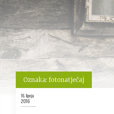
Oznaka:
fotonatječaj
16. lipnja
2016