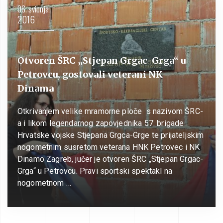
06. svibnja
2016
Otvoren ŠRC „Stjepan Grgac-Grga“ u
Petrovcu, gostovali veterani NK
Dinama
Otkrivanjem velike mramorne ploče s nazivom ŠRC-
a i likom legendarnog zapovjednika 57. brigade
Hrvatske vojske Stjepana Grgca-Grge te prijateljskim
nogometnim susretom veterana HNK Petrovec i NK
Dinamo Zagreb, jučer je otvoren ŠRC „Stjepan Grgac-
Grga“ u Petrovcu. Pravi sportski spektakl na
nogometnom …