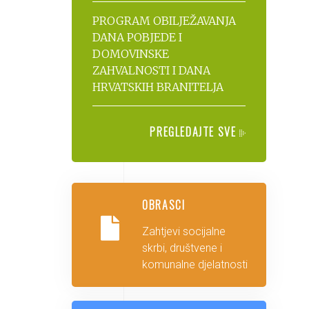
PROGRAM OBILJEŽAVANJA
DANA POBJEDE I
DOMOVINSKE
ZAHVALNOSTI I DANA
HRVATSKIH BRANITELJA
PREGLEDAJTE SVE
OBRASCI
Zahtjevi socijalne
skrbi, društvene i
komunalne djelatnosti