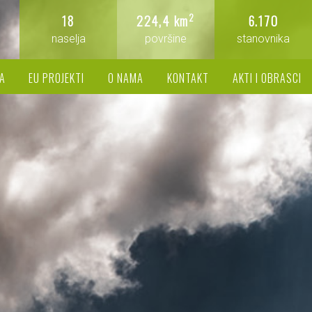
2
18
224,4 km
6.170
naselja
površine
stanovnika
A
EU PROJEKTI
O NAMA
KONTAKT
AKTI I OBRASCI