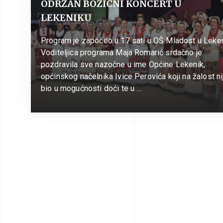
ODRŽAN BOŽIĆNI KONCERT U
LEKENIKU
Program je započeo u 17 sati u OŠ Mladost u Leken
Voditeljica programa Maja Romarić srdačno je
pozdravila sve nazočne u ime Općine Lekenik,
općinskog načelnika Ivice Perovića koji na žalost ni
bio u mogućnosti doći te u …