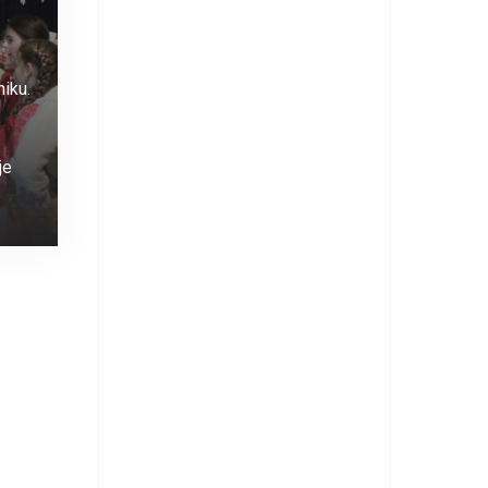
iku.
je