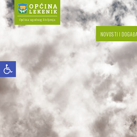
Općina ugodnog življenja
NOVOSTI I DOGAĐ
Open toolbar