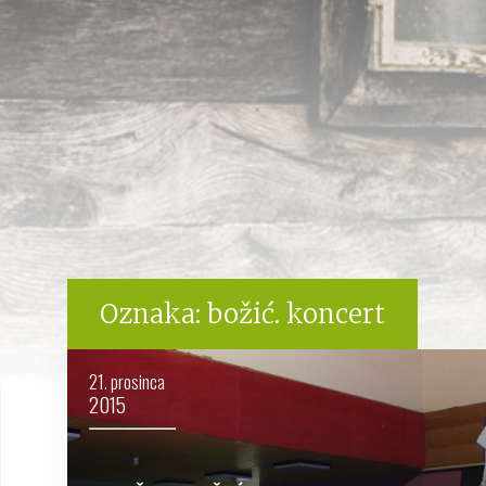
Oznaka:
božić. koncert
21. prosinca
2015