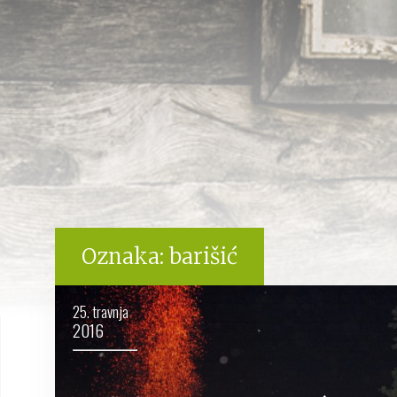
Oznaka:
barišić
25. travnja
2016