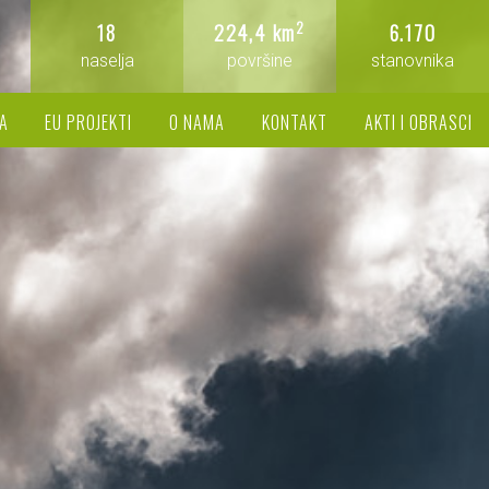
2
18
224,4 km
6.170
naselja
površine
stanovnika
A
EU PROJEKTI
O NAMA
KONTAKT
AKTI I OBRASCI