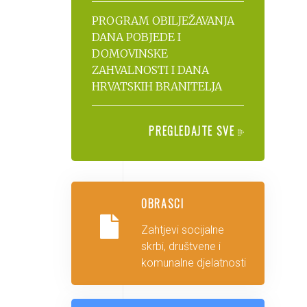
PROGRAM OBILJEŽAVANJA
DANA POBJEDE I
DOMOVINSKE
ZAHVALNOSTI I DANA
HRVATSKIH BRANITELJA
PREGLEDAJTE SVE
OBRASCI
Zahtjevi socijalne
skrbi, društvene i
komunalne djelatnosti