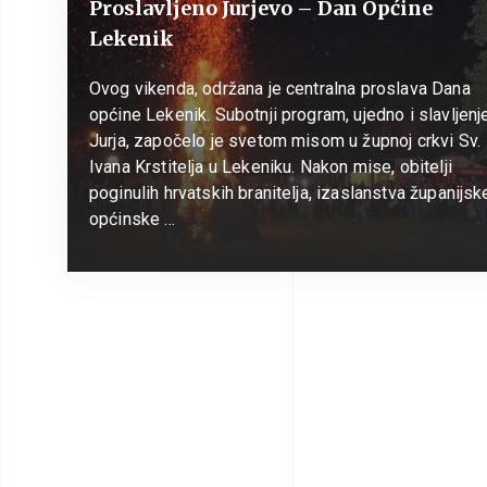
Proslavljeno Jurjevo – Dan Općine
Lekenik
Ovog vikenda, održana je centralna proslava Dana
općine Lekenik. Subotnji program, ujedno i slavljenj
Jurja, započelo je svetom misom u župnoj crkvi Sv.
Ivana Krstitelja u Lekeniku. Nakon mise, obitelji
poginulih hrvatskih branitelja, izaslanstva županijske
općinske …