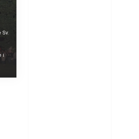
e Sv.
 i