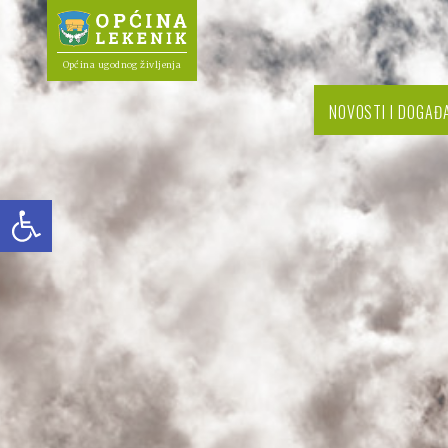
Općina ugodnog življenja
NOVOSTI I DOGAĐ
Open toolbar