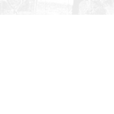
Tražilica
Niste pronašli informaciju koju ste tražili?
Pretražite našu stranicu...