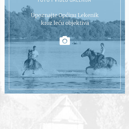
Upoznajte Općinu Lekenik
kroz leću objektiva