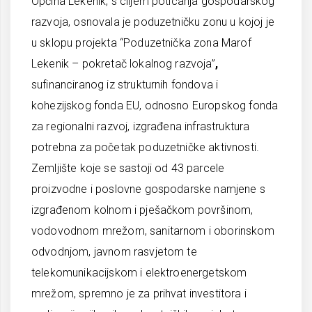
Općina Lekenik, s ciljem poticanja gospodarskog
razvoja, osnovala je poduzetničku zonu u kojoj je
u sklopu projekta “Poduzetnička zona Marof
Lekenik – pokretač lokalnog razvoja”
,
sufinanciranog iz strukturnih fondova i
kohezijskog fonda EU, odnosno Europskog fonda
za regionalni razvoj, izgrađena infrastruktura
potrebna za početak poduzetničke aktivnosti.
Zemljište koje se sastoji od 43 parcele
proizvodne i poslovne gospodarske namjene s
izgrađenom kolnom i pješačkom površinom,
vodovodnom mrežom, sanitarnom i oborinskom
odvodnjom, javnom rasvjetom te
telekomunikacijskom i elektroenergetskom
mrežom, spremno je za prihvat investitora i