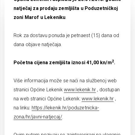
natječaj za prodaju zemljišta u Poduzetničkoj
zoni Marof u Lekeniku
.
Rok za dostavu ponuda je petnaest (15) dana od
dana objave natječaja.
2
Početna cijena zemljišta iznosi 41,00 kn/m
.
Više informacija može se naći na službenoj web
stranici Općine Lekenik
www.lekenik.hr
, dostupan
na web stranici Općine Lekenik:
www.lekenik.hr
,
na linku:
https://lekenik.hr/poduzetnicka-
zona/hr/javni-natjecaj/
.
Ovim putem pozivaju se zainteresirani na ulaganje