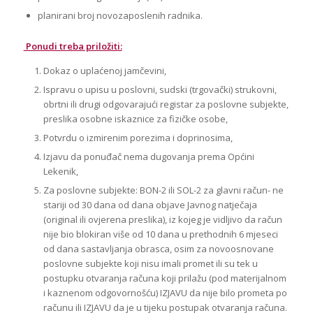
planirani broj novozaposlenih radnika.
Ponudi treba priložiti:
Dokaz o uplaćenoj jamčevini,
Ispravu o upisu u poslovni, sudski (trgovački) strukovni,
obrtni ili drugi odgovarajući registar za poslovne subjekte,
preslika osobne iskaznice za fizičke osobe,
Potvrdu o izmirenim porezima i doprinosima,
Izjavu da ponuđač nema dugovanja prema Općini
Lekenik,
Za poslovne subjekte: BON-2 ili SOL-2 za glavni račun- ne
stariji od 30 dana od dana objave Javnog natječaja
(original ili ovjerena preslika), iz kojeg je vidljivo da račun
nije bio blokiran više od 10 dana u prethodnih 6 mjeseci
od dana sastavljanja obrasca, osim za novoosnovane
poslovne subjekte koji nisu imali promet ili su tek u
postupku otvaranja računa koji prilažu (pod materijalnom
i kaznenom odgovornošću) IZJAVU da nije bilo prometa po
računu ili IZJAVU da je u tijeku postupak otvaranja računa.