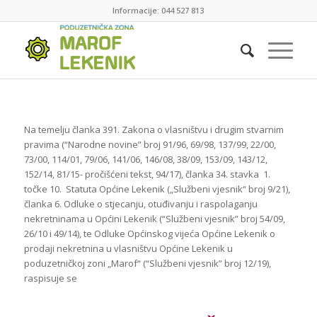
Informacije: 044 527 813
Na temelju članka 391. Zakona o vlasništvu i drugim stvarnim
pravima (“Narodne novine” broj 91/96, 69/98, 137/99, 22/00,
73/00, 114/01, 79/06, 141/06, 146/08, 38/09, 153/09, 143/12,
152/14, 81/15- pročišćeni tekst, 94/17), članka 34. stavka 1.
točke 10. Statuta Općine Lekenik („Službeni vjesnik“ broj 9/21),
članka 6. Odluke o stjecanju, otuđivanju i raspolaganju
nekretninama u Općini Lekenik (“Službeni vjesnik” broj 54/09,
26/10 i 49/14), te Odluke Općinskog vijeća Općine Lekenik o
prodaji nekretnina u vlasništvu Općine Lekenik u
poduzetničkoj zoni „Marof“ (“Službeni vjesnik” broj 12/19),
raspisuje se