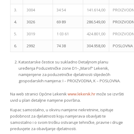
3.
3004
34 54
141.614,00
PROIZVOD
4.
3026
69 89
286.549,00
PROIZVOD
5.
3019
1 03 61
424.801,00
PROIZVOD
6.
2992
74 38
304.958,00
POSLOVNA
Katastarske čestice su sukladno Detaljnom planu
uređenja Poduzetničke zone D1–„Marof“ Lekenik,
namijenjene za poduzetničke djelatnosti slijedećih
gospodarskih namjena: I – PROIZVODNA, K – POSLOVNA.
Na web stranici Općine Lekenik
www.lekenik.hr
može se izvršiti
uvid u plan detaljne namjene površina.
Kupac samostalno, u okviru namjene nekretnine, ispituje
podobnost za djelatnosti koju namjerava obavljati te
samostalno i o svom trošku ostvaruje tehničke, pravne i druge
preduvjete za obavljanje djelatnosti.