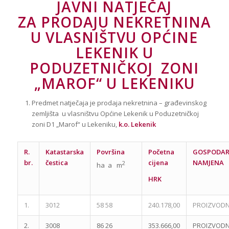
JAVNI NATJEČAJ
ZA PRODAJU NEKRETNINA
U VLASNIŠTVU OPĆINE
LEKENIK U
PODUZETNIČKOJ ZONI
„MAROF“ U LEKENIKU
Predmet natječaja je prodaja nekretnina – građevinskog
zemljišta u vlasništvu Općine Lekenik u Poduzetničkoj
zoni D1 „Marof“ u Lekeniku,
k.
o. Lekenik
R.
Katastarska
Površina
Početna
GOSPODAR
br.
čestica
cijena
NAMJENA
2
ha a m
HRK
1.
3012
58 58
240.178,00
PROIZVOD
2.
3008
86 26
353.666,00
PROIZVOD