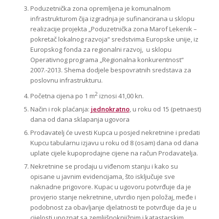
Poduzetnička zona opremljena je komunalnom
infrastrukturom čija izgradnja je sufinancirana u sklopu
realizacije projekta „Poduzetnička zona Marof Lekenik –
pokretač lokalnog razvoja“ sredstvima Europske unije, iz
Europskog fonda za regionalni razvoj, u sklopu
Operativnog programa „Regionalna konkurentnost“
2007.-2013. Shema dodjele bespovratnih sredstava za
poslovnu infrastrukturu.
2
Početna cijena po 1 m
iznosi 41,00 kn.
Način i rok plaćanja:
jednokratno
, u roku od 15 (petnaest)
dana od dana sklapanja ugovora
Prodavatelj će uvesti Kupca u posjed nekretnine i predati
Kupcu tabularnu izjavu u roku od 8 (osam) dana od dana
uplate cijele kupoprodajne cijene na račun Prodavatelja.
Nekretnine se prodaju u viđenom stanju i kako su
opisane u javnim evidencijama, što isključuje sve
naknadne prigovore. Kupac u ugovoru potvrđuje da je
provjerio stanje nekretnine, utvrdio njen položaj, međe i
podobnost za obavljanje djelatnosti te potvrđuje da je u
cijelosti upoznat sa zemljišnoknjižnim i katastarskim