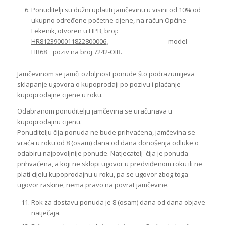
Ponuditelji su dužni uplatiti jamčevinu u visini od 10% od
ukupno određene početne cijene, na račun Općine
Lekenik, otvoren u HPB, broj:
HR8123900011822800006,
model
HR68 poziv na broj 7242-OIB.
Jamčevinom se jamči ozbiljnost ponude što podrazumijeva
sklapanje ugovora o kupoprodaji po pozivu i plaćanje
kupoprodajne cijene u roku.
Odabranom ponuditelju jamčevina se uračunava u
kupoprodajnu cijenu.
Ponuditelju čija ponuda ne bude prihvaćena, jamčevina se
vraća u roku od 8 (osam) dana od dana donošenja odluke o
odabiru najpovoljnije ponude. Natjecatelj čija je ponuda
prihvaćena, a koji ne sklopi ugovor u predviđenom roku ili ne
plati cijelu kupoprodajnu u roku, pa se ugovor zbog toga
ugovor raskine, nema pravo na povrat jamčevine.
Rok za dostavu ponuda je 8 (osam) dana od dana objave
natječaja.