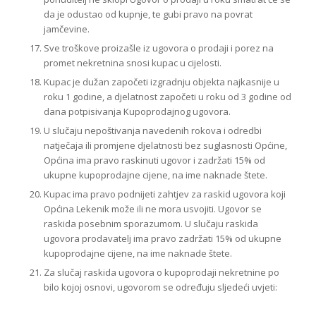
da je odustao od kupnje, te gubi pravo na povrat
jamčevine.
Sve troškove proizašle iz ugovora o prodaji i porez na
promet nekretnina snosi kupac u cijelosti.
Kupac je dužan započeti izgradnju objekta najkasnije u
roku 1 godine, a djelatnost započeti u roku od 3 godine od
dana potpisivanja Kupoprodajnog ugovora.
U slučaju nepoštivanja navedenih rokova i odredbi
natječaja ili promjene djelatnosti bez suglasnosti Općine,
Općina ima pravo raskinuti ugovor i zadržati 15% od
ukupne kupoprodajne cijene, na ime naknade štete.
Kupac ima pravo podnijeti zahtjev za raskid ugovora koji
Općina Lekenik može ili ne mora usvojiti. Ugovor se
raskida posebnim sporazumom. U slučaju raskida
ugovora prodavatelj ima pravo zadržati 15% od ukupne
kupoprodajne cijene, na ime naknade štete.
Za slučaj raskida ugovora o kupoprodaji nekretnine po
bilo kojoj osnovi, ugovorom se određuju sljedeći uvjeti: