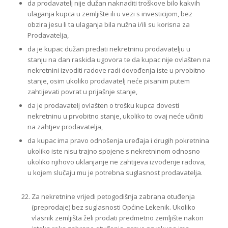
da prodavatelj nije dužan naknaditi troškove bilo kakvih
ulaganja kupca u zemljište ili u vezi s investicijom, bez
obzira jesu li ta ulaganja bila nužna i/ili su korisna za
Prodavatelja,
da je kupac dužan predati nekretninu prodavatelju u
stanju na dan raskida ugovora te da kupac nije ovlašten na
nekretnini izvoditi radove radi dovođenja iste u prvobitno
stanje, osim ukoliko prodavatelj neće pisanim putem
zahtijevati povrat u prijašnje stanje,
da je prodavatelj ovlašten o trošku kupca dovesti
nekretninu u prvobitno stanje, ukoliko to ovaj neće učiniti
na zahtjev prodavatelja,
da kupac ima pravo odnošenja uređaja i drugih pokretnina
ukoliko iste nisu trajno spojene s nekretninom odnosno
ukoliko njihovo uklanjanje ne zahtijeva izvođenje radova,
u kojem slučaju mu je potrebna suglasnost prodavatelja.
Za nekretnine vrijedi petogodišnja zabrana otuđenja
(preprodaje) bez suglasnosti Općine Lekenik. Ukoliko
vlasnik zemljišta želi prodati predmetno zemljište nakon