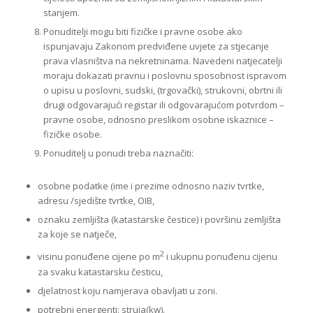
stanjem.
Ponuditelji mogu biti fizičke i pravne osobe ako
ispunjavaju Zakonom predviđene uvjete za stjecanje
prava vlasništva na nekretninama. Navedeni natjecatelji
moraju dokazati pravnu i poslovnu sposobnost ispravom
o upisu u poslovni, sudski, (trgovački), strukovni, obrtni ili
drugi odgovarajući registar ili odgovarajućom potvrdom –
pravne osobe, odnosno preslikom osobne iskaznice –
fizičke osobe.
Ponuditelj u ponudi treba naznačiti:
osobne podatke (ime i prezime odnosno naziv tvrtke,
adresu /sjedište tvrtke, OIB,
oznaku zemljišta (katastarske čestice) i površinu zemljišta
za koje se natječe,
2
visinu ponuđene cijene po m
i ukupnu ponuđenu cijenu
za svaku katastarsku česticu,
djelatnost koju namjerava obavljati u zoni.
potrebni energenti: struja(kw).