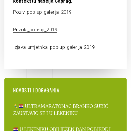
kontekstu naselja Caprag.
Poziv_pop-up_galerija_2019
Privola_pop-up_2019
Izjava_umjetnika_pop-up_galerija_2019
NOVOSTI I DOGAĐANJA
ULTRAMARATONAC BRANKO ŠUBIĆ
ZAUSTAVIO SE I U LEKENIKU
U LEKENIKU OBILJEŽEN DAN POBJEDE I