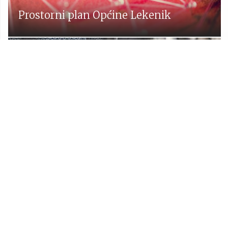
Prostorni plan Općine Lekenik
Udruge
Proračun Općine Lekenik