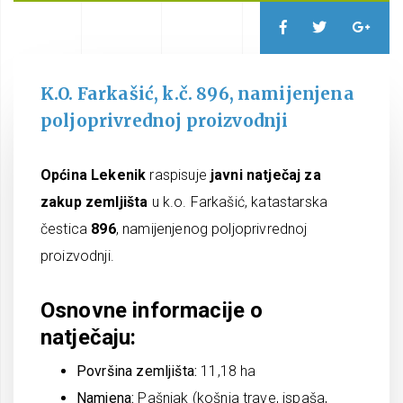
K.O. Farkašić, k.č. 896, namijenjena
poljoprivrednoj proizvodnji
Općina Lekenik
raspisuje
javni natječaj za
zakup zemljišta
u k.o. Farkašić, katastarska
čestica
896
, namijenjenog poljoprivrednoj
proizvodnji.
Osnovne informacije o
natječaju:
Površina zemljišta:
11,18 ha
Namjena:
Pašnjak (košnja trave, ispaša,