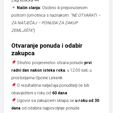
Zagrebačka 44
Način slanja:
Osobno ili preporučenom
poštom (omotnica s naznakom:
“NE OTVARATI –
ZA NATJEČAJ – PONUDA ZA ZAKUP
ZEMLJIŠTA”
)
Otvaranje ponuda i odabir
zakupca
Stručno povjerenstvo otvara ponude
prvi
radni dan nakon isteka roka
, u 12:00 sati, u
prostorijama Općine Lekenik.
O rezultatima natječaja ponuditelji će biti
obaviješteni u roku od
60 dana
.
Ugovor sa zakupcem sklapa se
u roku od 30
dana
od odabira najpovoljnije ponude.